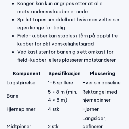
Kongen kan kun angripes etter at alle
motstanderens kubber er nede
Spillet tapes umiddelbart hvis man velter sin
egen konge for tidlig
Field-kubber kan stables i tårn på opptil tre
kubber for økt vanskelighetsgrad
Ved kast utenfor banen gis ett omkast for
field-kubber; ellers plasserer motstanderen
Komponent
Spesifikasjon
Plassering
Lagstørrelse
1–6 spillere
Hver sin baseline
5 × 8 m (min.
Rektangel med
Bane
4 × 8 m)
hjørnepinner
Hjørnepinner
4 stk
Hjørner
Langsider,
Midtpinner
2 stk
definerer