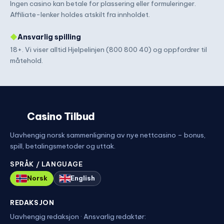
Ingen casino kan betale for plassering eller formuleringer.
Affiliate-lenker holdes atskilt fra innholdet.
◆
Ansvarlig spilling
18+. Vi viser alltid Hjelpelinjen (800 800 40) og oppfordrer til
måtehold.
Casino Tilbud
Uavhengig norsk sammenligning av nye nettcasino – bonus,
spill, betalingsmetoder og uttak.
SPRÅK / LANGUAGE
Norsk
English
REDAKSJON
Uavhengig redaksjon · Ansvarlig redaktør: