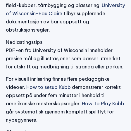
field-kubber, tårnbygging og plassering.
University
of Wisconsin-Eau Claire
tilbyr supplerende
dokumentasjon av baneoppsett og
obstruksjonsregler.
Nedlastingstips
PDF-en fra University of Wisconsin inneholder
presise mål og illustrasjoner som passer utmerket
for utskrift og medbrigning til stranda eller parken.
For visuell innlæring finnes flere pedagogiske
videoer.
How to setup Kubb
demonstrerer korrekt
oppsett på under fem minutter i henhold til
amerikanske mesterskapsregler.
How To Play Kubb
går systematisk gjennom komplett spillflyt for
nybegynnere.