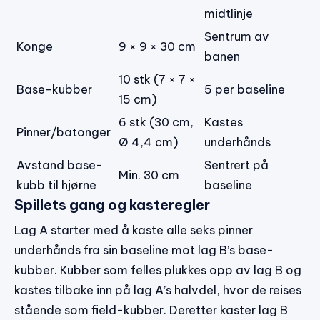
midtlinje
Sentrum av
Konge
9 × 9 × 30 cm
banen
10 stk (7 × 7 ×
Base-kubber
5 per baseline
15 cm)
6 stk (30 cm,
Kastes
Pinner/batonger
Ø 4,4 cm)
underhånds
Avstand base-
Sentrert på
Min. 30 cm
kubb til hjørne
baseline
Spillets gang og kasteregler
Lag A starter med å kaste alle seks pinner
underhånds fra sin baseline mot lag B’s base-
kubber. Kubber som felles plukkes opp av lag B og
kastes tilbake inn på lag A’s halvdel, hvor de reises
stående som field-kubber. Deretter kaster lag B