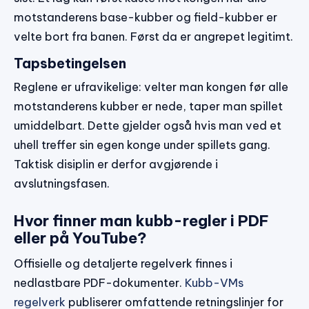
motstanderens base-kubber og field-kubber er
velte bort fra banen. Først da er angrepet legitimt.
Tapsbetingelsen
Reglene er ufravikelige: velter man kongen før alle
motstanderens kubber er nede, taper man spillet
umiddelbart. Dette gjelder også hvis man ved et
uhell treffer sin egen konge under spillets gang.
Taktisk disiplin er derfor avgjørende i
avslutningsfasen.
Hvor finner man kubb-regler i PDF
eller på YouTube?
Offisielle og detaljerte regelverk finnes i
nedlastbare PDF-dokumenter.
Kubb-VMs
regelverk
publiserer omfattende retningslinjer for