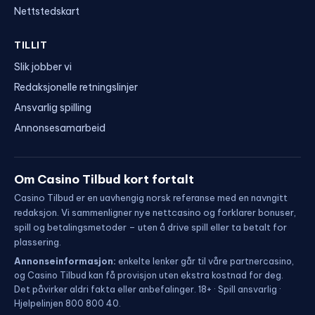
Nettstedskart
TILLIT
Slik jobber vi
Redaksjonelle retningslinjer
Ansvarlig spilling
Annonsesamarbeid
Om Casino Tilbud kort fortalt
Casino Tilbud er en uavhengig norsk referanse med en navngitt
redaksjon. Vi sammenligner nye nettcasino og forklarer bonuser,
spill og betalingsmetoder – uten å drive spill eller ta betalt for
plassering.
Annonseinformasjon:
enkelte lenker går til våre partnercasino,
og Casino Tilbud kan få provisjon uten ekstra kostnad for deg.
Det påvirker aldri fakta eller anbefalinger. 18+ · Spill ansvarlig ·
Hjelpelinjen 800 800 40.