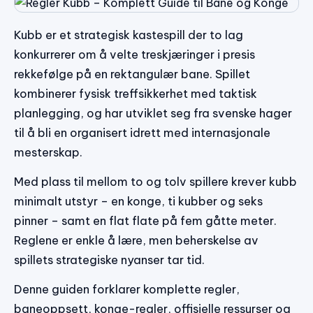
Kubb er et strategisk kastespill der to lag
konkurrerer om å velte treskjæringer i presis
rekkefølge på en rektangulær bane. Spillet
kombinerer fysisk treffsikkerhet med taktisk
planlegging, og har utviklet seg fra svenske hager
til å bli en organisert idrett med internasjonale
mesterskap.
Med plass til mellom to og tolv spillere krever kubb
minimalt utstyr – en konge, ti kubber og seks
pinner – samt en flat flate på fem gåtte meter.
Reglene er enkle å lære, men beherskelse av
spillets strategiske nyanser tar tid.
Denne guiden forklarer komplette regler,
baneoppsett, konge-regler, offisielle ressurser og