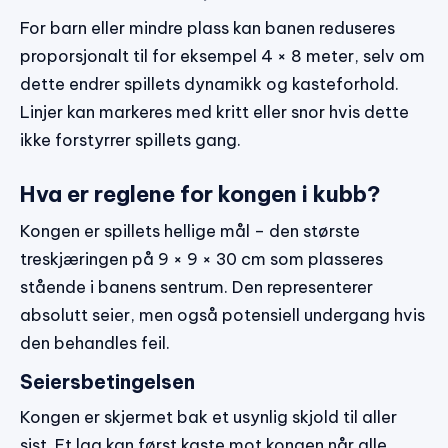
For barn eller mindre plass kan banen reduseres
proporsjonalt til for eksempel 4 × 8 meter, selv om
dette endrer spillets dynamikk og kasteforhold.
Linjer kan markeres med kritt eller snor hvis dette
ikke forstyrrer spillets gang.
Hva er reglene for kongen i kubb?
Kongen er spillets hellige mål – den største
treskjæringen på 9 × 9 × 30 cm som plasseres
stående i banens sentrum. Den representerer
absolutt seier, men også potensiell undergang hvis
den behandles feil.
Seiersbetingelsen
Kongen er skjermet bak et usynlig skjold til aller
sist. Et lag kan først kaste mot kongen når alle