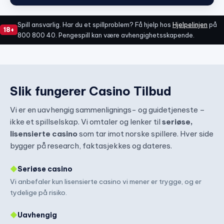
Spill ansvarlig. Har du et spillproblem? Få hjelp hos
Hjelpelinjen
på
18+
800 800 40. Pengespill kan være avhengighetsskapende.
Slik fungerer Casino Tilbud
Vi er en uavhengig sammenlignings- og guidetjeneste –
ikke et spillselskap. Vi omtaler og lenker til
seriøse,
lisensierte casino
som tar imot norske spillere. Hver side
bygger på research, faktasjekkes og dateres.
◆
Seriøse casino
Vi anbefaler kun lisensierte casino vi mener er trygge, og er
tydelige på risiko.
◆
Uavhengig