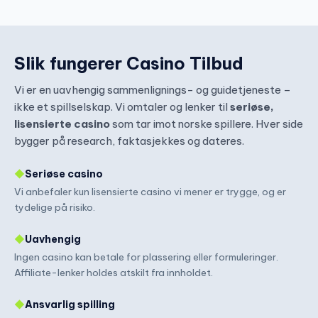
Slik fungerer Casino Tilbud
Vi er en uavhengig sammenlignings- og guidetjeneste –
ikke et spillselskap. Vi omtaler og lenker til
seriøse,
lisensierte casino
som tar imot norske spillere. Hver side
bygger på research, faktasjekkes og dateres.
◆
Seriøse casino
Vi anbefaler kun lisensierte casino vi mener er trygge, og er
tydelige på risiko.
◆
Uavhengig
Ingen casino kan betale for plassering eller formuleringer.
Affiliate-lenker holdes atskilt fra innholdet.
◆
Ansvarlig spilling