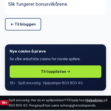
Slik fungerer bonusvilkårene
.
← Til bloggen
Nye casino å prøve
Se våre anbefalte casino for norske spillere.
Til topplisten →
18+ · Spill ansvarlig · Hjelpelinjen 800 800 40.
Spill ansvarlig. Har du et spillproblem? Få hjelp hos
Hjelpelinjen
på
18+
800 800 40. Pengespill kan være avhengighetsskapende.