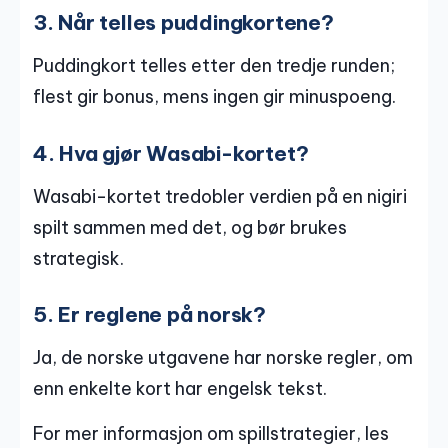
3. Når telles puddingkortene?
Puddingkort telles etter den tredje runden;
flest gir bonus, mens ingen gir minuspoeng.
4. Hva gjør Wasabi-kortet?
Wasabi-kortet tredobler verdien på en nigiri
spilt sammen med det, og bør brukes
strategisk.
5. Er reglene på norsk?
Ja, de norske utgavene har norske regler, om
enn enkelte kort har engelsk tekst.
For mer informasjon om spillstrategier, les