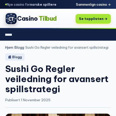
Nye casino for
norske spillere
Sammenlign casino →
Casino
Tilbud
Se topplisten →
Hjem
›
Blogg
›
Sushi Go Regler veiledning for avansert spillstrategi
📰 Blogg
Sushi Go Regler
veiledning for avansert
spillstrategi
Publisert 1 November 2025