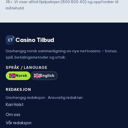
18+. Vi viser alltid Hjelpelinjen (800 800 40) og oppfordrer til
måtehold.
Casino Tilbud
Uavhengig norsk sammenligning av nye nettcasino – bonus,
spill, betalingsmetoder og uttak.
SPRÅK / LANGUAGE
Norsk
English
REDAKSJON
Uavhengig redaksjon · Ansvarlig redaktør:
Kari Holst
Om oss
Vår redaksjon