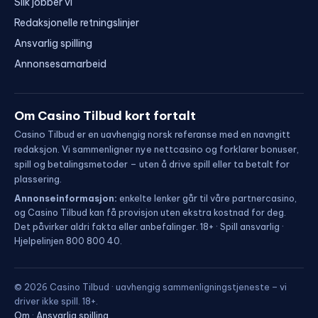
Slik jobber vi
Redaksjonelle retningslinjer
Ansvarlig spilling
Annonsesamarbeid
Om Casino Tilbud kort fortalt
Casino Tilbud er en uavhengig norsk referanse med en navngitt
redaksjon. Vi sammenligner nye nettcasino og forklarer bonuser,
spill og betalingsmetoder – uten å drive spill eller ta betalt for
plassering.
Annonseinformasjon:
enkelte lenker går til våre partnercasino,
og Casino Tilbud kan få provisjon uten ekstra kostnad for deg.
Det påvirker aldri fakta eller anbefalinger. 18+ · Spill ansvarlig ·
Hjelpelinjen 800 800 40.
© 2026 Casino Tilbud · uavhengig sammenligningstjeneste – vi
driver ikke spill. 18+.
Om
·
Ansvarlig spilling