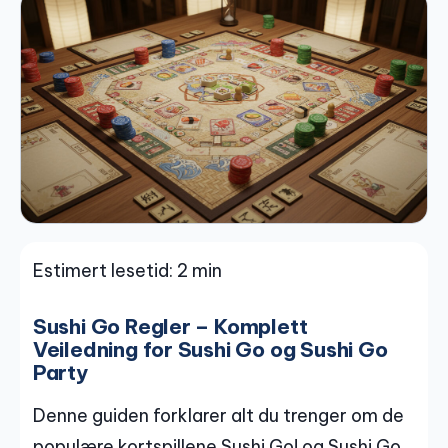
Estimert lesetid: 2 min
Sushi Go Regler – Komplett
Veiledning for Sushi Go og Sushi Go
Party
Denne guiden forklarer alt du trenger om de
populære kortspillene Sushi Go! og Sushi Go