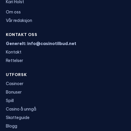
Kari Holst
Om oss
Vår redaksjon
KONTAKT OSS
Generelt: info@casinotilbud.net
Kontakt
Rettelser
UTFORSK
Casinoer
Bonuser
Spill
Casino å unngå
Skatteguide
Blogg