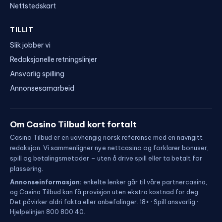
Nettstedskart
TILLIT
Slik jobber vi
Redaksjonelle retningslinjer
Ansvarlig spilling
Annonsesamarbeid
Om Casino Tilbud kort fortalt
Casino Tilbud er en uavhengig norsk referanse med en navngitt
redaksjon. Vi sammenligner nye nettcasino og forklarer bonuser,
spill og betalingsmetoder – uten å drive spill eller ta betalt for
plassering.
Annonseinformasjon:
enkelte lenker går til våre partnercasino,
og Casino Tilbud kan få provisjon uten ekstra kostnad for deg.
Det påvirker aldri fakta eller anbefalinger. 18+ · Spill ansvarlig ·
Hjelpelinjen 800 800 40.