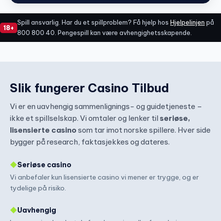
Spill ansvarlig. Har du et spillproblem? Få hjelp hos
Hjelpelinjen
på
18+
800 800 40. Pengespill kan være avhengighetsskapende.
Slik fungerer Casino Tilbud
Vi er en uavhengig sammenlignings- og guidetjeneste –
ikke et spillselskap. Vi omtaler og lenker til
seriøse,
lisensierte casino
som tar imot norske spillere. Hver side
bygger på research, faktasjekkes og dateres.
◆
Seriøse casino
Vi anbefaler kun lisensierte casino vi mener er trygge, og er
tydelige på risiko.
◆
Uavhengig