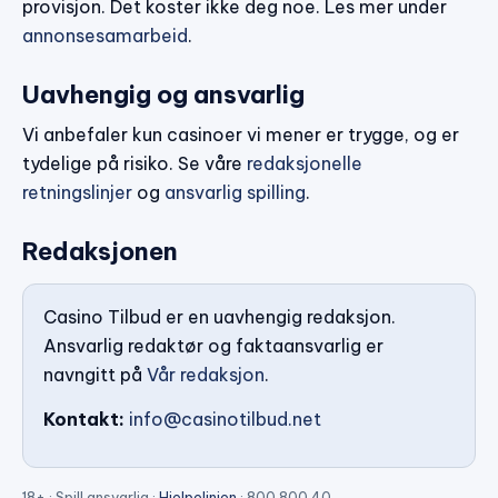
provisjon. Det koster ikke deg noe. Les mer under
annonsesamarbeid
.
Uavhengig og ansvarlig
Vi anbefaler kun casinoer vi mener er trygge, og er
tydelige på risiko. Se våre
redaksjonelle
retningslinjer
og
ansvarlig spilling
.
Redaksjonen
Casino Tilbud er en uavhengig redaksjon.
Ansvarlig redaktør og faktaansvarlig er
navngitt på
Vår redaksjon
.
Kontakt:
info@casinotilbud.net
18+ · Spill ansvarlig ·
Hjelpelinjen
· 800 800 40