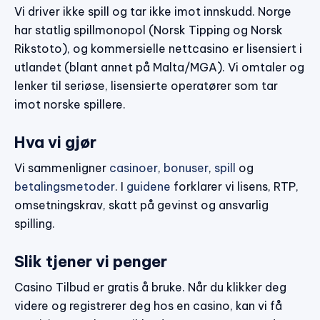
Vi driver ikke spill og tar ikke imot innskudd. Norge
har statlig spillmonopol (Norsk Tipping og Norsk
Rikstoto), og kommersielle nettcasino er lisensiert i
utlandet (blant annet på Malta/MGA). Vi omtaler og
lenker til seriøse, lisensierte operatører som tar
imot norske spillere.
Hva vi gjør
Vi sammenligner
casinoer
,
bonuser
,
spill
og
betalingsmetoder
. I
guidene
forklarer vi lisens, RTP,
omsetningskrav, skatt på gevinst og ansvarlig
spilling.
Slik tjener vi penger
Casino Tilbud er gratis å bruke. Når du klikker deg
videre og registrerer deg hos en casino, kan vi få