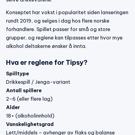
Konseptet har vokst i popularitet siden lanseringen
rundt 2019, og selges i dag hos flere norske
forhandlere. Spillet passer for små og store
grupper, og reglene kan tilpasses etter hvor mye
alkohol deltakerne ønsker å innta.
Hva er reglene for Tipsy?
Spilltype
Drikkespill / Jenga-variant
Antall spillere
2–6 (eller flere lag)
Alder
18+ (alkoholinnhold)
Vanskelighetsgrad
Lett/middels – avhenger av flaks og balanse