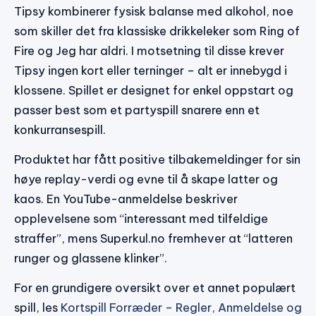
Tipsy kombinerer fysisk balanse med alkohol, noe
som skiller det fra klassiske drikkeleker som Ring of
Fire og Jeg har aldri. I motsetning til disse krever
Tipsy ingen kort eller terninger – alt er innebygd i
klossene. Spillet er designet for enkel oppstart og
passer best som et partyspill snarere enn et
konkurransespill.
Produktet har fått positive tilbakemeldinger for sin
høye replay-verdi og evne til å skape latter og
kaos. En YouTube-anmeldelse beskriver
opplevelsene som “interessant med tilfeldige
straffer”, mens Superkul.no fremhever at “latteren
runger og glassene klinker”.
For en grundigere oversikt over et annet populært
spill, les
Kortspill Forræder – Regler, Anmeldelse og