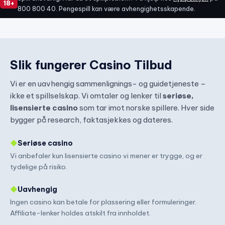
18+
800 800 40. Pengespill kan være avhengighetsskapende.
Slik fungerer Casino Tilbud
Vi er en uavhengig sammenlignings- og guidetjeneste –
ikke et spillselskap. Vi omtaler og lenker til
seriøse,
lisensierte casino
som tar imot norske spillere. Hver side
bygger på research, faktasjekkes og dateres.
◆
Seriøse casino
Vi anbefaler kun lisensierte casino vi mener er trygge, og er
tydelige på risiko.
◆
Uavhengig
Ingen casino kan betale for plassering eller formuleringer.
Affiliate-lenker holdes atskilt fra innholdet.