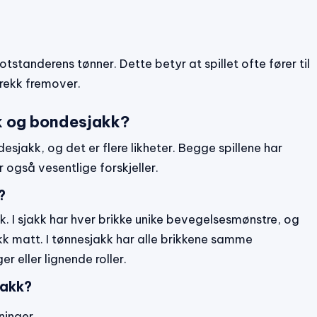
otstanderens tønner. Dette betyr at spillet ofte fører til
trekk fremover.
kk og bondesjakk?
jakk, og det er flere likheter. Begge spillene har
r også vesentlige forskjeller.
?
. I sjakk har hver brikke unike bevegelsesmønstre, og
kk matt. I tønnesjakk har alle brikkene samme
r eller lignende roller.
jakk?
tninger.