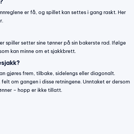
?
nnreglene er få, og spillet kan settes i gang raskt. Her
r.
r spiller setter sine tønner på sin bakerste rad. Ifølge
e som kan minne om et sjakkbrett.
esjakk?
an gjøres frem, tilbake, sidelengs eller diagonalt.
t felt om gangen i disse retningene. Unntaket er dersom
ner – hopp er ikke tillatt.