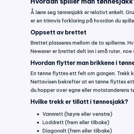
Hvordan spiller man tønnesjakk
Å lære seg tønnesjakk er relativt enkelt. Gru
er en trinnvis forklaring på hvordan du spille
Oppsett av brettet
Brettet plasseres mellom de to spillerne. Hve
Newsner er brettet delt inn i små ruter, no
Hvordan flytter man brikkene i tønn
En tønne flyttes ett felt om gangen. Trekk k
Nettavisen bekrefter at en tønne flyttes et
du hopper over egne eller motstanderens tøn
Hvilke trekk er tillatt i tønnesjakk?
Vannrett (høyre eller venstre)
Loddrett (frem eller tilbake)
Diagonalt (frem eller tilbake)