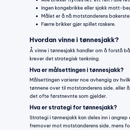
Ingen kongebrikke eller sjakk matt-be
Målet er å nå motstanderens bakerste 
Færre brikker gjør spillet raskere.
Hvordan vinne i tønnesjakk?
Å vinne i tønnesjakk handler om å forstå bå
krever det strategisk tenkning.
Hva er målsettingen i tønnesjakk?
Målsettingen varierer noe avhengig av hvilke
tønnene over til motstanderens side, eller 
det ofte førstnevnte som gjelder.
Hva er strategi for tønnesjakk?
Strategi i tønnesjakk kan deles inn i angre
fremover mot motstanderens side, mens for