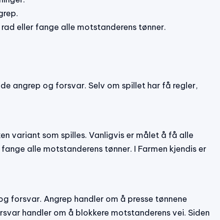
grep.
rad eller fange alle motstanderens tønner.
de angrep og forsvar. Selv om spillet har få regler,
n variant som spilles. Vanligvis er målet å få alle
å fange alle motstanderens tønner. I Farmen kjendis er
p og forsvar. Angrep handler om å presse tønnene
svar handler om å blokkere motstanderens vei. Siden