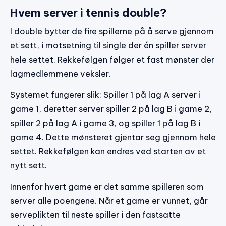
Hvem server i tennis double?
I double bytter de fire spillerne på å serve gjennom
et sett, i motsetning til single der én spiller server
hele settet. Rekkefølgen følger et fast mønster der
lagmedlemmene veksler.
Systemet fungerer slik: Spiller 1 på lag A server i
game 1, deretter server spiller 2 på lag B i game 2,
spiller 2 på lag A i game 3, og spiller 1 på lag B i
game 4. Dette mønsteret gjentar seg gjennom hele
settet. Rekkefølgen kan endres ved starten av et
nytt sett.
Innenfor hvert game er det samme spilleren som
server alle poengene. Når et game er vunnet, går
serveplikten til neste spiller i den fastsatte