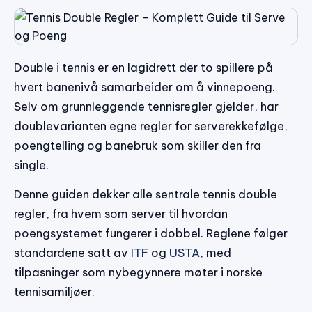
Double i tennis er en lagidrett der to spillere på
hvert banenivå samarbeider om å vinnepoeng.
Selv om grunnleggende tennisregler gjelder, har
doublevarianten egne regler for serverekkefølge,
poengtelling og banebruk som skiller den fra
single.
Denne guiden dekker alle sentrale tennis double
regler, fra hvem som server til hvordan
poengsystemet fungerer i dobbel. Reglene følger
standardene satt av
ITF
og
USTA
, med
tilpasninger som nybegynnere møter i norske
tennisamiljøer.