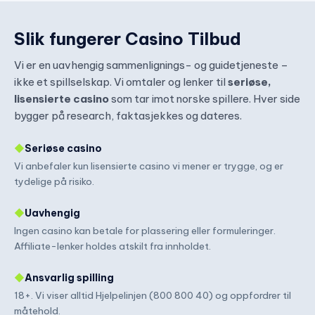
Slik fungerer Casino Tilbud
Vi er en uavhengig sammenlignings- og guidetjeneste –
ikke et spillselskap. Vi omtaler og lenker til
seriøse,
lisensierte casino
som tar imot norske spillere. Hver side
bygger på research, faktasjekkes og dateres.
◆
Seriøse casino
Vi anbefaler kun lisensierte casino vi mener er trygge, og er
tydelige på risiko.
◆
Uavhengig
Ingen casino kan betale for plassering eller formuleringer.
Affiliate-lenker holdes atskilt fra innholdet.
◆
Ansvarlig spilling
18+. Vi viser alltid Hjelpelinjen (800 800 40) og oppfordrer til
måtehold.