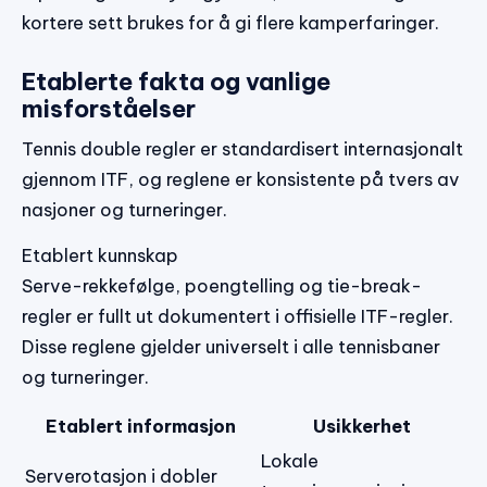
kortere sett brukes for å gi flere kamperfaringer.
Etablerte fakta og vanlige
misforståelser
Tennis double regler er standardisert internasjonalt
gjennom ITF, og reglene er konsistente på tvers av
nasjoner og turneringer.
Etablert kunnskap
Serve-rekkefølge, poengtelling og tie-break-
regler er fullt ut dokumentert i offisielle ITF-regler.
Disse reglene gjelder universelt i alle tennisbaner
og turneringer.
Etablert informasjon
Usikkerhet
Lokale
Serverotasjon i dobler