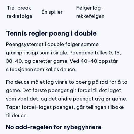
Tie-break
Følger lag-
Én spiller
rekkefølge
rekkefølgen
Tennis regler poeng i double
Poengsystemet i double følger samme
grunnprinsipp som i single. Poengene telles 0, 15,
30, 40, og deretter game. Ved 40-40 oppstår
situasjonen som kalles deuce.
Fra deuce må et lag vinne to poeng på rad for å ta
game. Det første poenget gir fordel til det laget
som vant det, og det andre poenget avgjør game.
Taper fordel-laget poenget, går tellingen tilbake
til deuce.
No add-regelen for nybegynnere