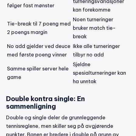
turneringsvariasjoner
følger fast mønster
kan forekomme
Noen turneringer
Tie-break til 7 poeng med
bruker match tie-
2 poengs margin
break
No add gjelder ved deuce
Ikke alle turneringer
med første poeng vinner
tilbyr no add
Sjeldne
Samme spiller server hele
spesialturneringer kan
game
ha unntak
Double kontra single: En
sammenligning
Double og single deler de grunnleggende
tennisreglene, men skiller seg på avgjørende
punkter. Banen er bredere i double på grunn av