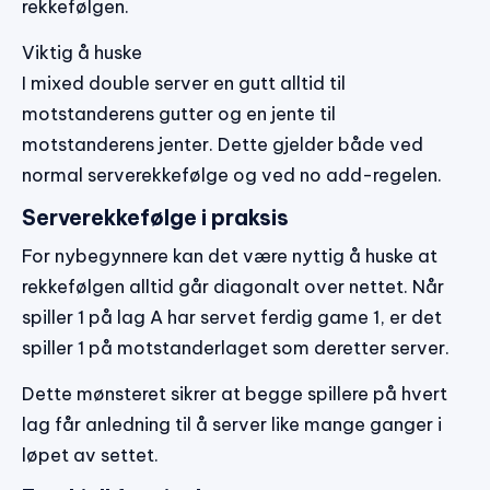
rekkefølgen.
Viktig å huske
I mixed double server en gutt alltid til
motstanderens gutter og en jente til
motstanderens jenter. Dette gjelder både ved
normal serverekkefølge og ved no add-regelen.
Serverekkefølge i praksis
For nybegynnere kan det være nyttig å huske at
rekkefølgen alltid går diagonalt over nettet. Når
spiller 1 på lag A har servet ferdig game 1, er det
spiller 1 på motstanderlaget som deretter server.
Dette mønsteret sikrer at begge spillere på hvert
lag får anledning til å server like mange ganger i
løpet av settet.