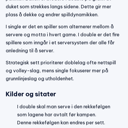
duket som strekkes langs sidene. Dette gir mer
plass å dekke og endrer spilldynamikken.
I single er det en spiller som alternerer mellom å
servere og motta i hvert game. I double er det fire
spillere som inngår i et serversystem der alle får
anledning til å server.
Strategisk sett prioriterer doblelag ofte nettspill
og volley-slag, mens single fokuserer mer på
grunnlinjeslag og utholdenhet.
Kilder og sitater
I double skal man serve i den rekkefølgen
som lagene har avtalt før kampen.
Denne rekkefølgen kan endres per sett.