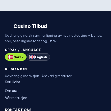
Casino Tilbud
Uavhengig norsk sammenligning av nye nettcasino – bonus,
spill, betalingsmetoder og uttak.
SPRÅK / LANGUAGE
Norsk
English
REDAKSJON
Uavhengig redaksjon · Ansvarlig redaktør:
Kari Holst
Om oss
Vår redaksjon
KONTAKT OSS