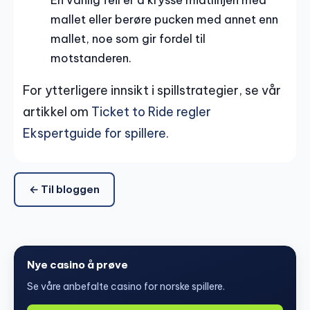
mallet eller berøre pucken med annet enn
mallet, noe som gir fordel til
motstanderen.
For ytterligere innsikt i spillstrategier, se vår
artikkel om
Ticket to Ride regler
Ekspertguide for spillere
.
← Til bloggen
Nye casino å prøve
Se våre anbefalte casino for norske spillere.