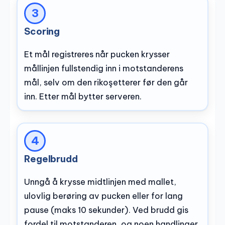
Scoring
Et mål registreres når pucken krysser
mållinjen fullstendig inn i motstanderens
mål, selv om den rikoşetterer før den går
inn. Etter mål bytter serveren.
Regelbrudd
Unngå å krysse midtlinjen med mallet,
ulovlig berøring av pucken eller for lang
pause (maks 10 sekunder). Ved brudd gis
fordel til motstanderen, og noen handlinger