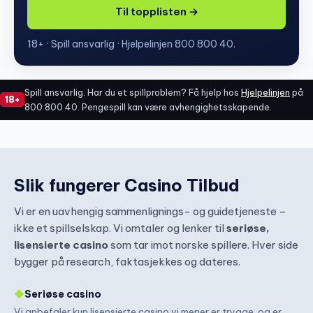
Til topplisten →
18+ · Spill ansvarlig · Hjelpelinjen 800 800 40.
Spill ansvarlig. Har du et spillproblem? Få hjelp hos
Hjelpelinjen
på
18+
800 800 40. Pengespill kan være avhengighetsskapende.
Slik fungerer Casino Tilbud
Vi er en uavhengig sammenlignings- og guidetjeneste –
ikke et spillselskap. Vi omtaler og lenker til
seriøse,
lisensierte casino
som tar imot norske spillere. Hver side
bygger på research, faktasjekkes og dateres.
◆
Seriøse casino
Vi anbefaler kun lisensierte casino vi mener er trygge, og er