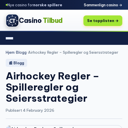
Nye casino for
norske spillere
Sammenlign casino →
Casino
Tilbud
Se topplisten →
Hjem
›
Blogg
›
Airhockey Regler – Spilleregler og Seiersstrategier
📰 Blogg
Airhockey Regler –
Spilleregler og
Seiersstrategier
Publisert 4 February 2026