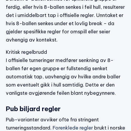
ferdig, eller hvis 8-ballen senkes i feil hull, resulterer
det i umiddelbart tap i offisielle regler. Unntaket er
hvis 8-ballen senkes under et lovlig break – da
gjelder spesifikke regler for omspill eller seier
avhengig av kontekst.
Kritisk regelbrudd
I offisielle turneringer medfører senkning av 8-
ballen før egen gruppe er fullstendig senket
automatisk tap, uavhengig av hvilke andre baller
som eventuelt gikk i hull samtidig. Dette er den
vanligste avgjørende feilen blant nybegynnere.
Pub biljard regler
Pub-varianter avviker ofte fra stringent
turneringsstandard.
Forenklede regler
brukt i norske