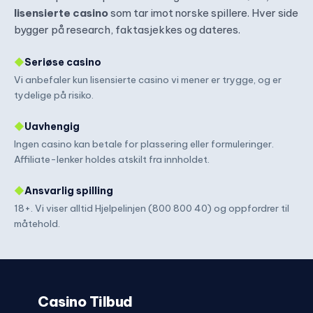
lisensierte casino
som tar imot norske spillere. Hver side
bygger på research, faktasjekkes og dateres.
◆
Seriøse casino
Vi anbefaler kun lisensierte casino vi mener er trygge, og er
tydelige på risiko.
◆
Uavhengig
Ingen casino kan betale for plassering eller formuleringer.
Affiliate-lenker holdes atskilt fra innholdet.
◆
Ansvarlig spilling
18+. Vi viser alltid Hjelpelinjen (800 800 40) og oppfordrer til
måtehold.
Casino Tilbud