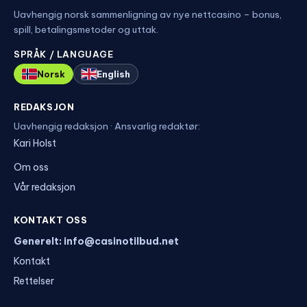
Uavhengig norsk sammenligning av nye nettcasino – bonus,
spill, betalingsmetoder og uttak.
SPRÅK / LANGUAGE
Norsk
English
REDAKSJON
Uavhengig redaksjon · Ansvarlig redaktør:
Kari Holst
Om oss
Vår redaksjon
KONTAKT OSS
Generelt: info@casinotilbud.net
Kontakt
Rettelser