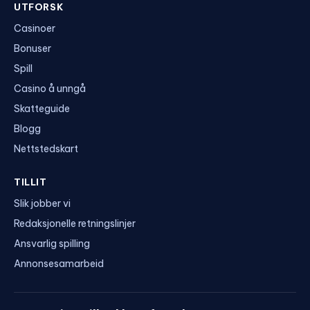
UTFORSK
Casinoer
Bonuser
Spill
Casino å unngå
Skatteguide
Blogg
Nettstedskart
TILLIT
Slik jobber vi
Redaksjonelle retningslinjer
Ansvarlig spilling
Annonsesamarbeid