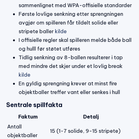
sammenlignet med WPA-offisielle standarder
Første lovlige senkning etter sprengningen
avgjør om spilleren får tildelt solide eller
stripete baller
kilde
I offisielle regler skal spilleren melde både ball
og hulll før støtet utføres
Tidlig senkning av 8-ballen resulterer i tap
med mindre det skjer under et lovlig break
kilde
En gyldig sprengning krever at minst fire
objektballer treffer vant eller senkes i hull
Sentrale spillfakta
Faktum
Detalj
Antall
15 (1-7 solide, 9-15 stripete)
objektballer