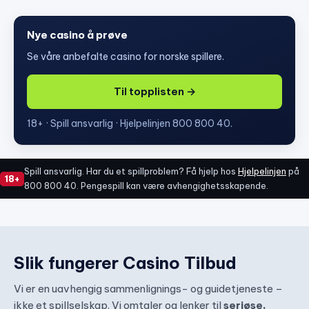
Nye casino å prøve
Se våre anbefalte casino for norske spillere.
Til topplisten →
18+ · Spill ansvarlig · Hjelpelinjen 800 800 40.
Spill ansvarlig. Har du et spillproblem? Få hjelp hos
Hjelpelinjen
på
18+
800 800 40. Pengespill kan være avhengighetsskapende.
Slik fungerer Casino Tilbud
Vi er en uavhengig sammenlignings- og guidetjeneste –
ikke et spillselskap. Vi omtaler og lenker til
seriøse,