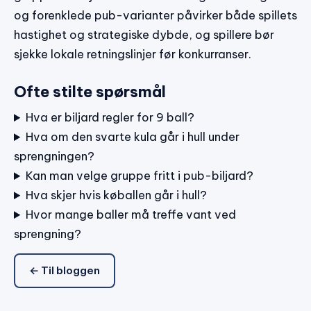
og forenklede pub-varianter påvirker både spillets
hastighet og strategiske dybde, og spillere bør
sjekke lokale retningslinjer før konkurranser.
Ofte stilte spørsmål
Hva er biljard regler for 9 ball?
Hva om den svarte kula går i hull under
sprengningen?
Kan man velge gruppe fritt i pub-biljard?
Hva skjer hvis køballen går i hull?
Hvor mange baller må treffe vant ved
sprengning?
← Til bloggen