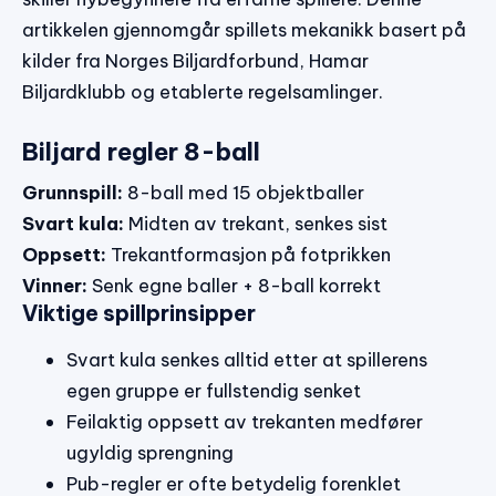
artikkelen gjennomgår spillets mekanikk basert på
kilder fra Norges Biljardforbund, Hamar
Biljardklubb og etablerte regelsamlinger.
Biljard regler 8-ball
Grunnspill:
8-ball med 15 objektballer
Svart kula:
Midten av trekant, senkes sist
Oppsett:
Trekantformasjon på fotprikken
Vinner:
Senk egne baller + 8-ball korrekt
Viktige spillprinsipper
Svart kula senkes alltid etter at spillerens
egen gruppe er fullstendig senket
Feilaktig oppsett av trekanten medfører
ugyldig sprengning
Pub-regler er ofte betydelig forenklet