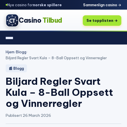
Nye casino for
norske spillere
Sammenlign casino →
Casino
Tilbud
Se topplisten →
Hjem
›
Blogg
›
Biljard Regler Svart Kula – 8-Ball Oppsett og Vinnerregler
📰 Blogg
Biljard Regler Svart
Kula – 8-Ball Oppsett
og Vinnerregler
Publisert 26 March 2026