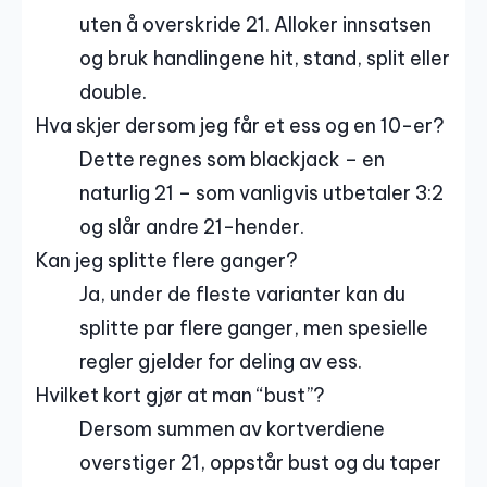
uten å overskride 21. Alloker innsatsen
og bruk handlingene hit, stand, split eller
double.
Hva skjer dersom jeg får et ess og en 10-er?
Dette regnes som blackjack – en
naturlig 21 – som vanligvis utbetaler 3:2
og slår andre 21-hender.
Kan jeg splitte flere ganger?
Ja, under de fleste varianter kan du
splitte par flere ganger, men spesielle
regler gjelder for deling av ess.
Hvilket kort gjør at man “bust”?
Dersom summen av kortverdiene
overstiger 21, oppstår bust og du taper