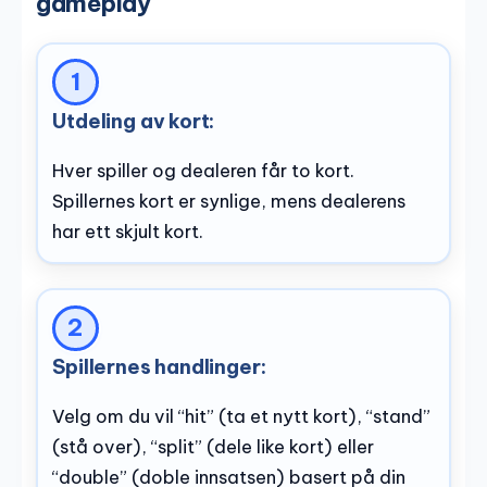
gameplay
Utdeling av kort:
Hver spiller og dealeren får to kort.
Spillernes kort er synlige, mens dealerens
har ett skjult kort.
Spillernes handlinger:
Velg om du vil “hit” (ta et nytt kort), “stand”
(stå over), “split” (dele like kort) eller
“double” (doble innsatsen) basert på din