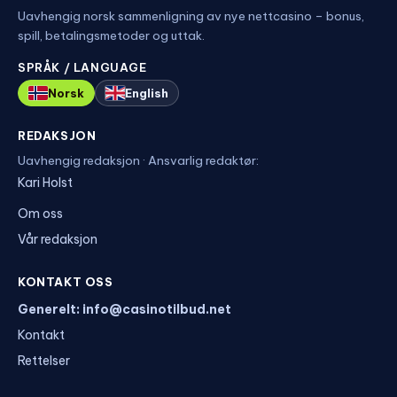
Uavhengig norsk sammenligning av nye nettcasino – bonus,
spill, betalingsmetoder og uttak.
SPRÅK / LANGUAGE
Norsk
English
REDAKSJON
Uavhengig redaksjon · Ansvarlig redaktør:
Kari Holst
Om oss
Vår redaksjon
KONTAKT OSS
Generelt: info@casinotilbud.net
Kontakt
Rettelser