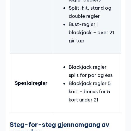
Split, hit, stand og
double regler
Bust-regler i
blackjack – over 21
gir tap
Blackjack regler
split for par og ess
Spesialregler
Blackjack regler 5
kort – bonus for 5
kort under 21
Steg-for-steg gjennomgang av