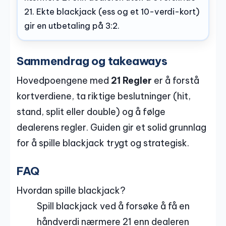
21. Ekte blackjack (ess og et 10-verdi-kort)
gir en utbetaling på 3:2.
Sammendrag og takeaways
Hovedpoengene med
21 Regler
er å forstå
kortverdiene, ta riktige beslutninger (hit,
stand, split eller double) og å følge
dealerens regler. Guiden gir et solid grunnlag
for å spille blackjack trygt og strategisk.
FAQ
Hvordan spille blackjack?
Spill blackjack ved å forsøke å få en
håndverdi nærmere 21 enn dealeren