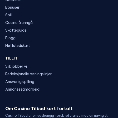
Bonuser
Spill
Casino å unngå
Skatteguide
Blogg
Nettstedskart
TILLIT
Slik jobber vi
Redaksjonelle retningslinjer
Ansvarlig spilling
Annonsesamarbeid
Om Casino Tilbud kort fortalt
Casino Tilbud er en uavhengig norsk referanse med en navngitt