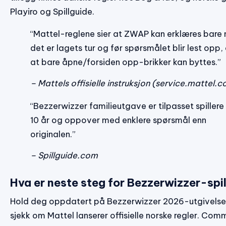
Playiro og Spillguide.
“Mattel-reglene sier at ZWAP kan erklæres bare 
det er lagets tur og før spørsmålet blir lest opp,
at bare åpne/forsiden opp-brikker kan byttes.”
– Mattels offisielle instruksjon (service.mattel.
“Bezzerwizzer familieutgave er tilpasset spillere 
10 år og oppover med enklere spørsmål enn
originalen.”
– Spillguide.com
Hva er neste steg for Bezzerwizzer-spi
Hold deg oppdatert på Bezzerwizzer 2026-utgivelse
sjekk om Mattel lanserer offisielle norske regler. Com