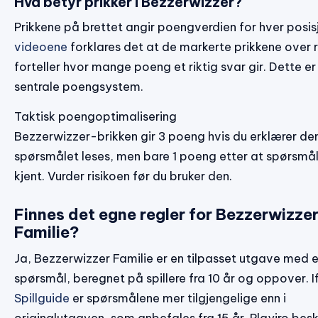
Hva betyr prikker i Bezzerwizzer?
Prikkene på brettet angir poengverdien for hver posisj
videoene
forklares det at de markerte prikkene over 
forteller hvor mange poeng et riktig svar gir. Dette er 
sentrale poengsystem.
Taktisk poengoptimalisering
Bezzerwizzer-brikken gir 3 poeng hvis du erklærer den
spørsmålet leses, men bare 1 poeng etter at spørsmål
kjent. Vurder risikoen før du bruker den.
Finnes det egne regler for Bezzerwizze
Familie?
Ja, Bezzerwizzer Familie er en tilpasset utgave med e
spørsmål, beregnet på spillere fra 10 år og oppover. I
Spillguide
er spørsmålene mer tilgjengelige enn i
originalutgaven, som anbefales fra 15 år. Playiro besk