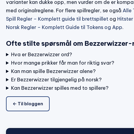
varianter kan dukke opp, men vurder om de er kompa
med originalreglene. For flere spillregler, se også
Alle
Spill Regler – Komplett guide til brettspillet
og
Hitster 
Norsk Regler – Komplett Guide til Tokens og App
.
Ofte stilte spørsmål om Bezzerwizzer-
Hva er Bezzerwizzer ord?
Hvor mange prikker får man for riktig svar?
Kan man spille Bezzerwizzer alene?
Er Bezzerwizzer tilgjengelig på norsk?
Kan Bezzerwizzer spilles med to spillere?
← Til bloggen