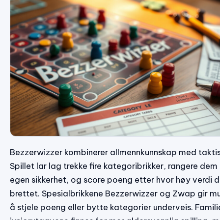
Bezzerwizzer kombinerer allmennkunnskap med taktis
Spillet lar lag trekke fire kategoribrikker, rangere dem
egen sikkerhet, og score poeng etter hvor høy verdi 
brettet. Spesialbrikkene Bezzerwizzer og Zwap gir mul
å stjele poeng eller bytte kategorier underveis. Famil