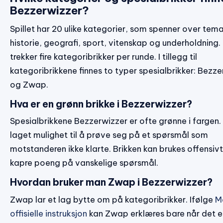
Bezzerwizzer?
Spillet har 20 ulike kategorier, som spenner over tem
historie, geografi, sport, vitenskap og underholdning.
trekker fire kategoribrikker per runde. I tillegg til
kategoribrikkene finnes to typer spesialbrikker: Bezz
og Zwap.
Hva er en grønn brikke i Bezzerwizzer?
Spesialbrikkene Bezzerwizzer er ofte grønne i fargen. 
laget mulighet til å prøve seg på et spørsmål som
motstanderen ikke klarte. Brikken kan brukes offensivt
kapre poeng på vanskelige spørsmål.
Hvordan bruker man Zwap i Bezzerwizzer?
Zwap lar et lag bytte om på kategoribrikker. Ifølge
M
offisielle instruksjon
kan Zwap erklæres bare når det e