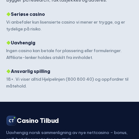
◆
Seriøse casino
Vi anbefaler kun lisensierte casino vi mener er trygge, og er
tydelige på risiko.
◆
Uavhengig
Ingen casino kan betale for plassering eller formuleringer.
Affiliate-lenker holdes atskilt fra innholdet.
◆
Ansvarlig spilling
18+. Vi viser alltid Hjelpelinjen (800 800 40) og oppfordrer til
måtehold.
Casino Tilbud
Uavhengig norsk sammenligning av nye nettcasino – bonus,