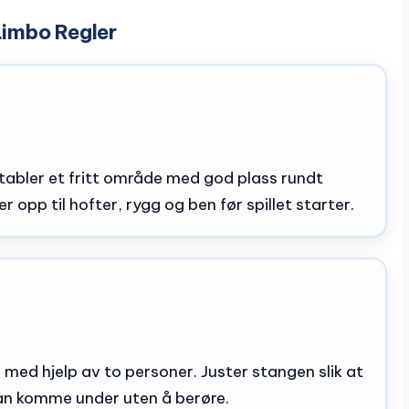
Limbo Regler
 etabler et fritt område med god plass rundt
 opp til hofter, rygg og ben før spillet starter.
 med hjelp av to personer. Juster stangen slik at
 kan komme under uten å berøre.