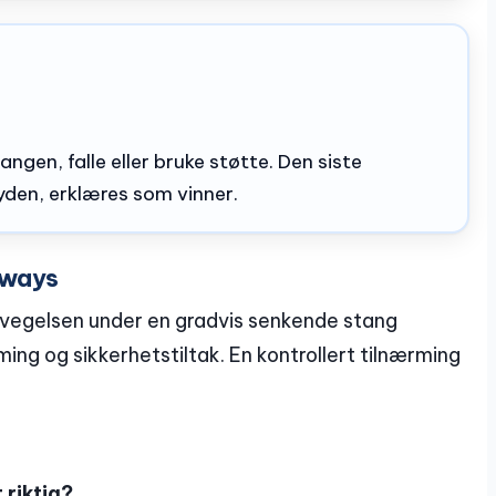
angen, falle eller bruke støtte. Den siste
yden, erklæres som vinner.
aways
evegelsen under en gradvis senkende stang
ing og sikkerhetstiltak. En kontrollert tilnærming
 riktig?