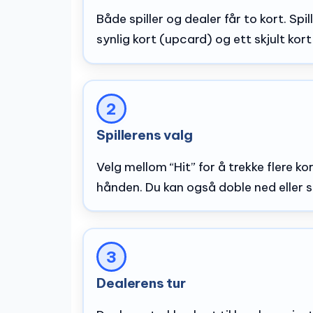
Både spiller og dealer får to kort. Spi
synlig kort (upcard) og ett skjult kort
Spillerens valg
Velg mellom “Hit” for å trekke flere k
hånden. Du kan også doble ned eller sp
Dealerens tur