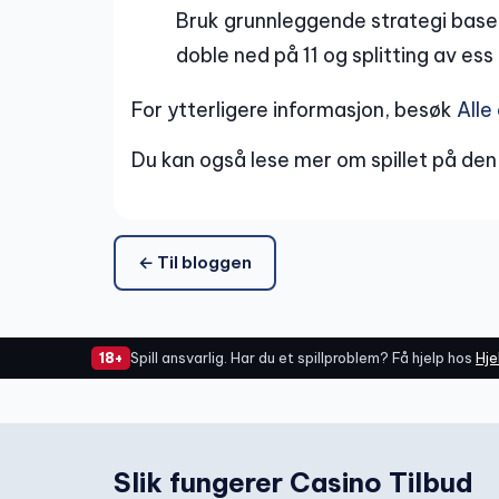
Bruk grunnleggende strategi base
doble ned på 11 og splitting av ess 
For ytterligere informasjon, besøk
Alle
Du kan også lese mer om spillet på de
← Til bloggen
Spill ansvarlig. Har du et spillproblem? Få hjelp hos
Hje
18+
Slik fungerer Casino Tilbud