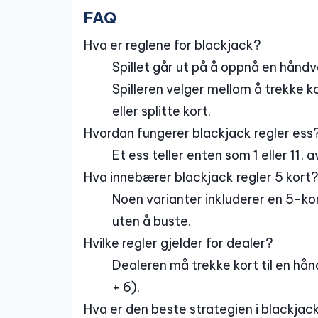
FAQ
Hva er reglene for blackjack?
Spillet går ut på å oppnå en håndv
Spilleren velger mellom å trekke k
eller splitte kort.
Hvordan fungerer blackjack regler ess
Et ess teller enten som 1 eller 11
Hva innebærer blackjack regler 5 kort
Noen varianter inkluderer en 5-kor
uten å buste.
Hvilke regler gjelder for dealer?
Dealeren må trekke kort til en hån
+ 6).
Hva er den beste strategien i blackjac