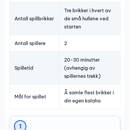
Tre brikker i hvert av
Antall spillbrikker
de små hullene ved
starten
Antall spillere
2
20-30 minutter
Spilletid
(avhengig av
spillernes trekk)
Å samle flest brikker i
Mål for spillet
din egen kalaha