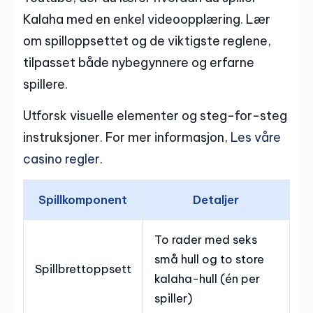
Kalaha med en enkel videoopplæring. Lær
om spilloppsettet og de viktigste reglene,
tilpasset både nybegynnere og erfarne
spillere.
Utforsk visuelle elementer og steg-for-steg
instruksjoner. For mer informasjon,
Les våre
casino regler
.
Spillkomponent
Detaljer
To rader med seks
små hull og to store
Spillbrettoppsett
kalaha-hull (én per
spiller)