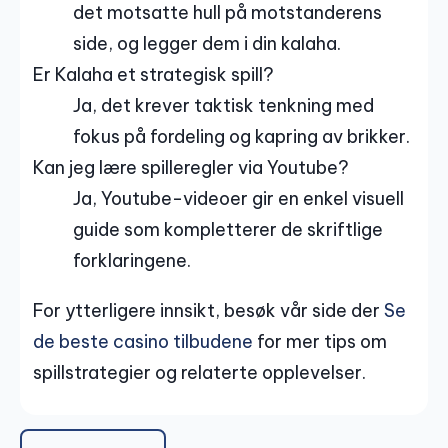
det motsatte hull på motstanderens
side, og legger dem i din kalaha.
Er Kalaha et strategisk spill?
Ja, det krever taktisk tenkning med
fokus på fordeling og kapring av brikker.
Kan jeg lære spilleregler via Youtube?
Ja, Youtube-videoer gir en enkel visuell
guide som kompletterer de skriftlige
forklaringene.
For ytterligere innsikt, besøk vår side der
Se
de beste casino tilbudene
for mer tips om
spillstrategier og relaterte opplevelser.