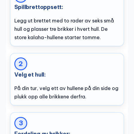
Spillbrettoppsett:
Legg ut brettet med to rader av seks små
hull og plasser tre brikker i hvert hull. De
store kalaha-hullene starter tomme.
Velg et hull:
På din tur, velg ett av hullene på din side og
plukk opp alle brikkene derfra.
Fordeling av brikker: