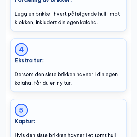
Legg en brikke i hvert påfølgende hull i mot
klokken, inkludert din egen kalaha.
Ekstra tur:
Dersom den siste brikken havner i din egen
kalaha, får du en ny tur.
Kaptur:
Hvis den siste brikken havner i et tomt hull