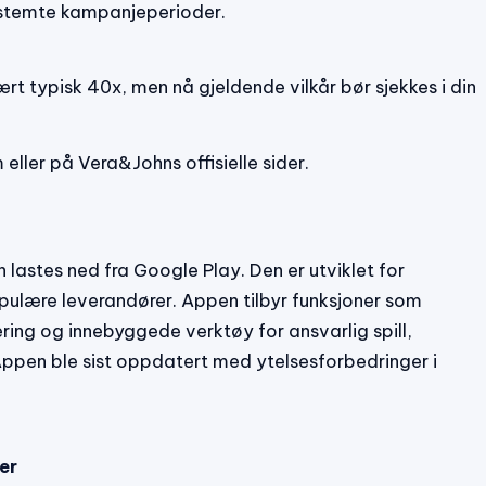
estemte kampanjeperioder.
rt typisk 40x, men nå gjeldende vilkår bør sjekkes i din
ller på Vera&Johns offisielle sider.
lastes ned fra Google Play. Den er utviklet for
opulære leverandører. Appen tilbyr funksjoner som
ring og innebyggede verktøy for ansvarlig spill,
Appen ble sist oppdatert med ytelsesforbedringer i
er