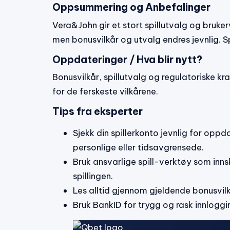
Oppsummering og Anbefalinger
Vera&John gir et stort spillutvalg og bruk
men bonusvilkår og utvalg endres jevnlig. Sp
Oppdateringer / Hva blir nytt?
Bonusvilkår, spillutvalg og regulatoriske kra
for de ferskeste vilkårene.
Tips fra eksperter
Sjekk din spillerkonto jevnlig for op
personlige eller tidsavgrensede.
Bruk ansvarlige spill-verktøy som inns
spillingen.
Les alltid gjennom gjeldende bonusvilk
Bruk BankID for trygg og rask innloggin