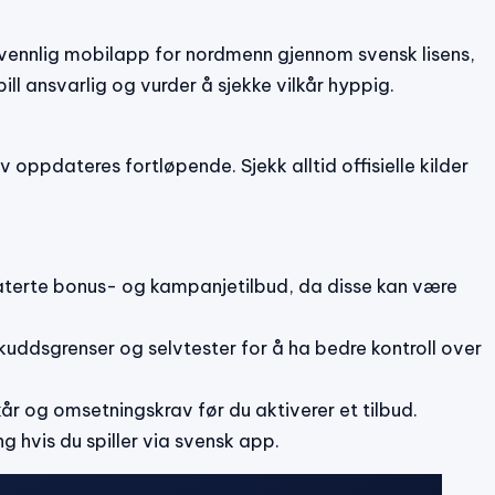
ervennlig mobilapp for nordmenn gjennom svensk lisens,
ill ansvarlig og vurder å sjekke vilkår hyppig.
v oppdateres fortløpende. Sjekk alltid offisielle kilder
pdaterte bonus- og kampanjetilbud, da disse kan være
kuddsgrenser og selvtester for å ha bedre kontroll over
år og omsetningskrav før du aktiverer et tilbud.
g hvis du spiller via svensk app.