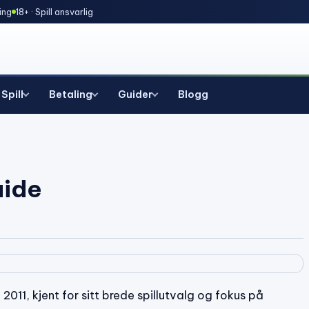
ing
18+ · Spill ansvarlig
Spill
Betaling
Guider
Blogg
uide
2011, kjent for sitt brede spillutvalg og fokus på