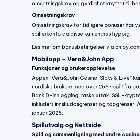
omsetningskrav og gyldighet knyttet til b
Omsetningskrav
Omsetningskrav for tidligere bonuser har væ
spillerkonto da disse kan endres hyppig.
Les mer om bonusbetingelser via chipy.com e
Mobilapp – Vera&John App
Funksjoner og brukeropplevelse
Appen “Vera&John Casino: Slots & Live” kan 
nordiske brukere med over 2567 spill fra p
BankID-innlogging, raske uttak, SSL-krypte
inkludert innskuddsgrenser og tapgrenser. 
januar 2026.
Spillutvalg og Nettside
Spill og sammenligning med andre casino