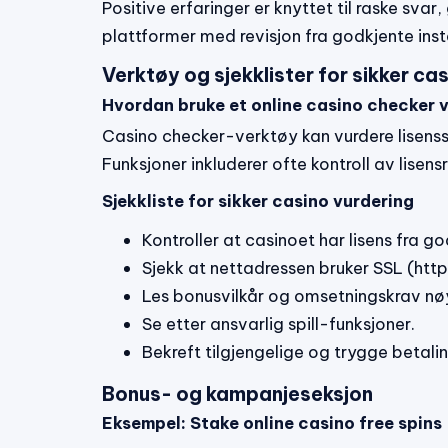
Positive erfaringer er knyttet til raske svar
plattformer med revisjon fra godkjente inst
Verktøy og sjekklister for sikker cas
Hvordan bruke et online casino checker 
Casino checker-verktøy kan vurdere lisensst
Funksjoner inkluderer ofte kontroll av lisens
Sjekkliste for sikker casino vurdering
Kontroller at casinoet har lisens fra g
Sjekk at nettadressen bruker SSL (http
Les bonusvilkår og omsetningskrav nø
Se etter ansvarlig spill-funksjoner.
Bekreft tilgjengelige og trygge betal
Bonus- og kampanjeseksjon
Eksempel: Stake online casino free spins