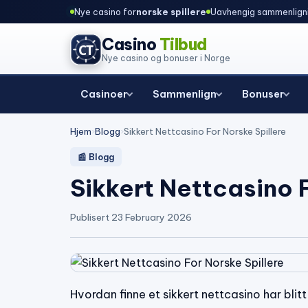
Nye casino for
norske spillere
Uavhengig sammenlign
Casino
Tilbud
Nye casino og bonuser i Norge
Casinoer
Sammenlign
Bonuser
Hjem
›
Blogg
›
Sikkert Nettcasino For Norske Spillere
📰 Blogg
Sikkert Nettcasino 
Publisert 23 February 2026
Hvordan finne et sikkert nettcasino har blitt