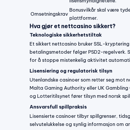
lisensmyndighetene.
Bonusvilkår skal være tyde
Omsetningskrav
plattformer.
Hva gjør et nettcasino sikkert?
Teknologiske sikkerhetstiltak
Et sikkert nettcasino bruker SSL-kryptering
betalingsmetoder følger PSD2-regelverk. S
for å stoppe mistenkelig aktivitet automati
Lisensiering og regulatorisk tilsyn
Utenlandske casinoer som retter seg mot nor
Malta Gaming Authority eller UK Gambling 
og Lotteritilsynet fører tilsyn med norsk s
Ansvarsfull spillpraksis
Lisensierte casinoer tilbyr spillgrenser, tid
selvutelukkelse og synlig informasjon om an