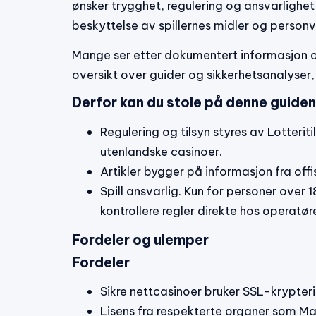
ønsker trygghet, regulering og ansvarlighet 
beskyttelse av spillernes midler og personv
Mange ser etter dokumentert informasjon om
oversikt over guider og sikkerhetsanalyser,
Derfor kan du stole på denne guiden
Regulering og tilsyn styres av Lotterit
utenlandske casinoer.
Artikler bygger på informasjon fra offis
Spill ansvarlig. Kun for personer over 
kontrollere regler direkte hos operatør
Fordeler og ulemper
Fordeler
Sikre nettcasinoer bruker SSL-krypte
Lisens fra respekterte organer som 