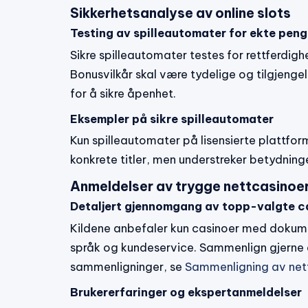
Sikkerhetsanalyse av online slots
Testing av spilleautomater for ekte peng
Sikre spilleautomater testes for rettferdigh
Bonusvilkår skal være tydelige og tilgjengel
for å sikre åpenhet.
Eksempler på sikre spilleautomater
Kun spilleautomater på lisensierte plattform
konkrete titler, men understreker betydning
Anmeldelser av trygge nettcasinoe
Detaljert gjennomgang av topp-valgte c
Kildene anbefaler kun casinoer med dokume
språk og kundeservice. Sammenlign gjerne akt
sammenligninger, se
Sammenligning av net
Brukererfaringer og ekspertanmeldelser