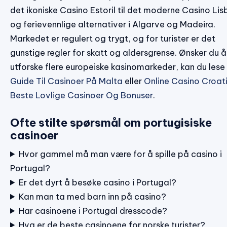
det ikoniske Casino Estoril til det moderne Casino Li
og ferievennlige alternativer i Algarve og Madeira.
Markedet er regulert og trygt, og for turister er det
gunstige regler for skatt og aldersgrense. Ønsker du å
utforske flere europeiske kasinomarkeder, kan du lese
Guide Til Casinoer På Malta
eller
Online Casino Croat
Beste Lovlige Casinoer Og Bonuser
.
Ofte stilte spørsmål om portugisiske
casinoer
Hvor gammel må man være for å spille på casino i
Portugal?
Er det dyrt å besøke casino i Portugal?
Kan man ta med barn inn på casino?
Har casinoene i Portugal dresscode?
Hva er de beste casinoene for norske turister?