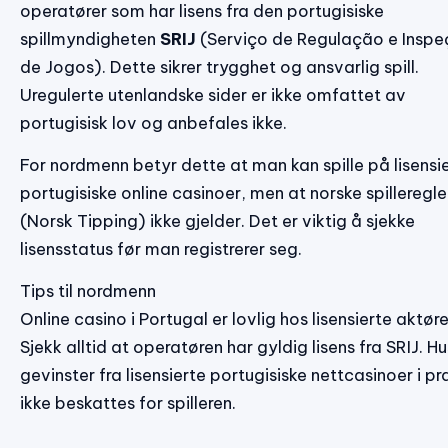
operatører som har lisens fra den portugisiske
spillmyndigheten
SRIJ
(Serviço de Regulação e Insp
de Jogos). Dette sikrer trygghet og ansvarlig spill.
Uregulerte utenlandske sider er ikke omfattet av
portugisisk lov og anbefales ikke.
For nordmenn betyr dette at man kan spille på lisensi
portugisiske online casinoer, men at norske spilleregle
(Norsk Tipping) ikke gjelder. Det er viktig å sjekke
lisensstatus før man registrerer seg.
Tips til nordmenn
Online casino i Portugal er lovlig hos lisensierte aktøre
Sjekk alltid at operatøren har gyldig lisens fra SRIJ. H
gevinster fra lisensierte portugisiske nettcasinoer i pr
ikke beskattes for spilleren.