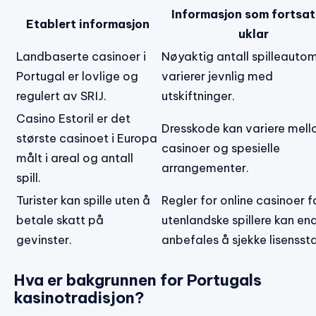
Informasjon som fortsat
Etablert informasjon
uklar
Landbaserte casinoer i
Nøyaktig antall spilleauto
Portugal er lovlige og
varierer jevnlig med
regulert av SRIJ.
utskiftninger.
Casino Estoril er det
Dresskode kan variere mel
største casinoet i Europa
casinoer og spesielle
målt i areal og antall
arrangementer.
spill.
Turister kan spille uten å
Regler for online casinoer f
betale skatt på
utenlandske spillere kan end
gevinster.
anbefales å sjekke lisenssta
Hva er bakgrunnen for Portugals
kasinotradisjon?