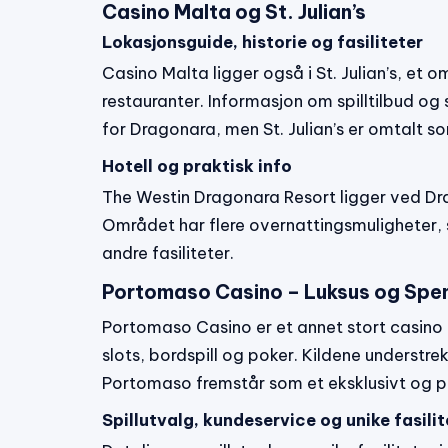
Casino Malta og St. Julian’s
Lokasjonsguide, historie og fasiliteter
Casino Malta ligger også i St. Julian’s, et om
restauranter. Informasjon om spilltilbud og sp
for Dragonara, men St. Julian’s er omtalt s
Hotell og praktisk info
The Westin Dragonara Resort ligger ved Dra
Området har flere overnattingsmuligheter, sp
andre fasiliteter.
Portomaso Casino – Luksus og Spe
Portomaso Casino er et annet stort casino i S
slots, bordspill og poker. Kildene underst
Portomaso fremstår som et eksklusivt og 
Spillutvalg, kundeservice og unike fasilit