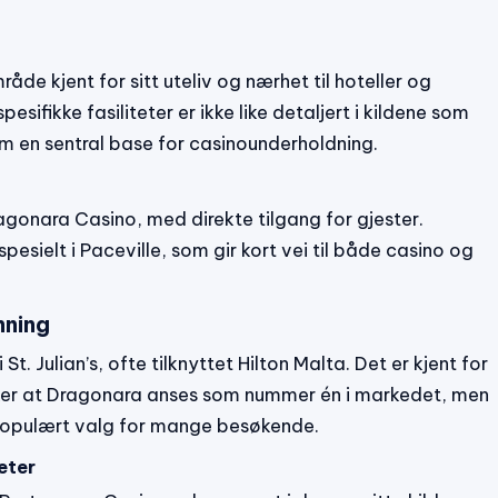
råde kjent for sitt uteliv og nærhet til hoteller og
esifikke fasiliteter er ikke like detaljert i kildene som
om en sentral base for casinounderholdning.
gonara Casino, med direkte tilgang for gjester.
esielt i Paceville, som gir kort vei til både casino og
nning
t. Julian’s, ofte tilknyttet Hilton Malta. Det er kjent for
reker at Dragonara anses som nummer én i markedet, men
populært valg for mange besøkende.
eter