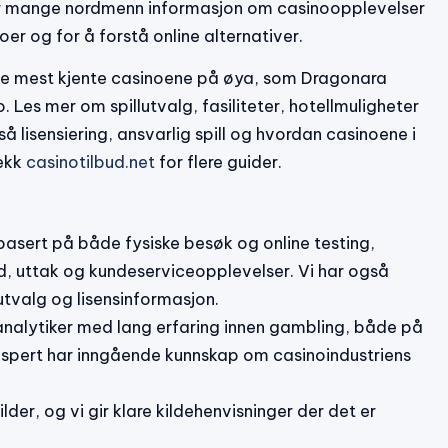
ker mange nordmenn informasjon om casinoopplevelser
er og for å forstå online alternativer.
 de mest kjente casinoene på øya, som Dragonara
Les mer om spillutvalg, fasiliteter, hotellmuligheter
å lisensiering, ansvarlig spill og hvordan casinoene i
jekk
casinotilbud.net
for flere guider.
basert på både fysiske besøk og online testing,
dd, uttak og kundeserviceopplevelser. Vi har også
utvalg og lisensinformasjon.
llanalytiker med lang erfaring innen gambling, både på
kspert har inngående kunnskap om casinoindustriens
kilder, og vi gir klare kildehenvisninger der det er