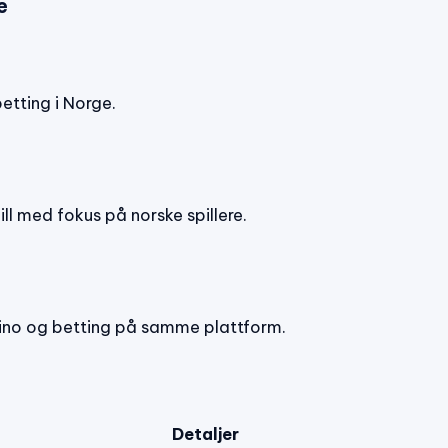
e
etting i Norge.
ll med fokus på norske spillere.
ino og betting på samme plattform.
Detaljer