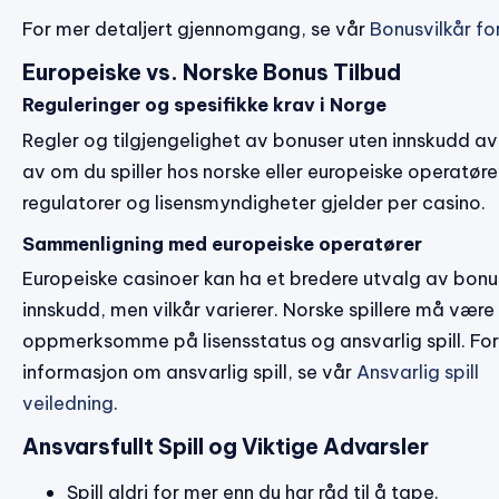
For mer detaljert gjennomgang, se vår
Bonusvilkår fo
Europeiske vs. Norske Bonus Tilbud
Reguleringer og spesifikke krav i Norge
Regler og tilgjengelighet av bonuser uten innskudd a
av om du spiller hos norske eller europeiske operatører
regulatorer og lisensmyndigheter gjelder per casino.
Sammenligning med europeiske operatører
Europeiske casinoer kan ha et bredere utvalg av bonu
innskudd, men vilkår varierer. Norske spillere må være
oppmerksomme på lisensstatus og ansvarlig spill. Fo
informasjon om ansvarlig spill, se vår
Ansvarlig spill
veiledning
.
Ansvarsfullt Spill og Viktige Advarsler
Spill aldri for mer enn du har råd til å tape.