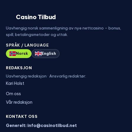
Casino Tilbud
Uavhengig norsk sammenligning av nye nettcasino – bonus,
spill, betalingsmetoder og uttak.
SPRÅK / LANGUAGE
Norsk
English
REDAKSJON
Uavhengig redaksjon · Ansvarlig redaktør:
Kari Holst
Om oss
Vår redaksjon
KONTAKT OSS
Generelt: info@casinotilbud.net