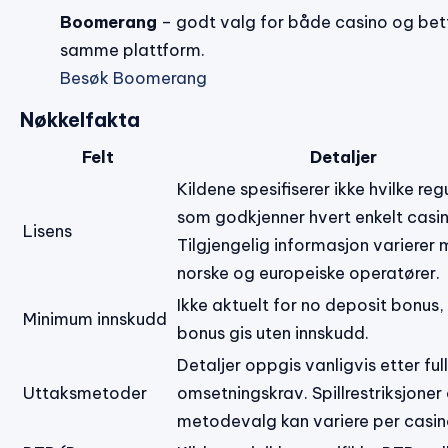
Boomerang
– godt valg for både casino og bet
samme plattform.
Besøk Boomerang
Nøkkelfakta
Felt
Detaljer
Kildene spesifiserer ikke hvilke reg
som godkjenner hvert enkelt casin
Lisens
Tilgjengelig informasjon varierer
norske og europeiske operatører.
Ikke aktuelt for no deposit bonus,
Minimum innskudd
bonus gis uten innskudd.
Detaljer oppgis vanligvis etter ful
Uttaksmetoder
omsetningskrav. Spillrestriksjoner
metodevalg kan variere per casin