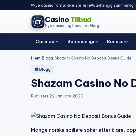
Nye casino for
norske spillere
Uavhengig sammenlign
Casino
Tilbud
Nye casino og bonuser i Norge
Casinoer
Sammenlign
Bonuser
Hjem
›
Blogg
›
Shazam Casino No Deposit Bonus Guide
📰 Blogg
Shazam Casino No D
Publisert 22 January 2026
Mange norske spillere søker etter klare, o