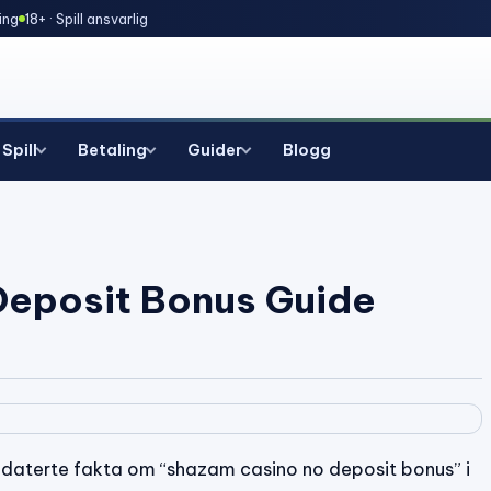
ing
18+ · Spill ansvarlig
Spill
Betaling
Guider
Blogg
eposit Bonus Guide
ppdaterte fakta om “shazam casino no deposit bonus” i