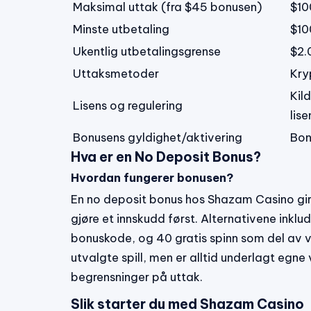
Maksimal uttak (fra $45 bonusen)
$10
Minste utbetaling
$10
Ukentlig utbetalingsgrense
$2.
Uttaksmetoder
Kry
Kil
Lisens og regulering
lise
Bonusens gyldighet/aktivering
Bon
Hva er en No Deposit Bonus?
Hvordan fungerer bonusen?
En no deposit bonus hos Shazam Casino gir 
gjøre et innskudd først. Alternativene ink
bonuskode, og 40 gratis spinn som del av 
utvalgte spill, men er alltid underlagt egn
begrensninger på uttak.
Slik starter du med Shazam Casino