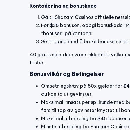
Kontoåpning og bonuskode
Gå til Shazam Casinos offisielle netts
For $25 bonusen, oppgi bonuskode “MAG
“bonuser” på kontoen.
Sett i gang med å bruke bonusen eller gr
40 gratis spinn kan være inkludert i velkom
frister.
Bonusvilkår og Betingelser
Omsetningskrav på 50x gjelder for $
du kan ta ut gevinster.
Maksimal innsats per spillrunde med 
føre til tap av gevinster knyttet til bo
Maksimal utbetaling fra $45 bonusen 
Minste utbetaling fra Shazam Casino e