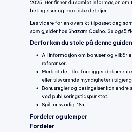
2025. Her finner du samlet informasjon om t
betingelser og praktiske detaljer.
Les videre for en oversikt tilpasset deg som
som gjelder hos Shazam Casino. Se også fl
Derfor kan du stole på denne guiden
All informasjon om bonuser og vilkår e
referanser.
Merk at det ikke foreligger dokumentert
eller tilsvarende myndigheter i tilgjeng
Bonusregler og betingelser kan endre 
ved publiseringstidspunktet.
Spill ansvarlig. 18+.
Fordeler og ulemper
Fordeler