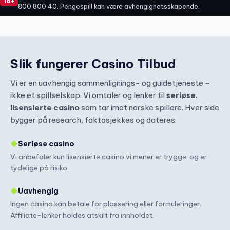
18+
800 800 40. Pengespill kan være avhengighetsskapende.
Slik fungerer Casino Tilbud
Vi er en uavhengig sammenlignings- og guidetjeneste –
ikke et spillselskap. Vi omtaler og lenker til
seriøse,
lisensierte casino
som tar imot norske spillere. Hver side
bygger på research, faktasjekkes og dateres.
◆
Seriøse casino
Vi anbefaler kun lisensierte casino vi mener er trygge, og er
tydelige på risiko.
◆
Uavhengig
Ingen casino kan betale for plassering eller formuleringer.
Affiliate-lenker holdes atskilt fra innholdet.