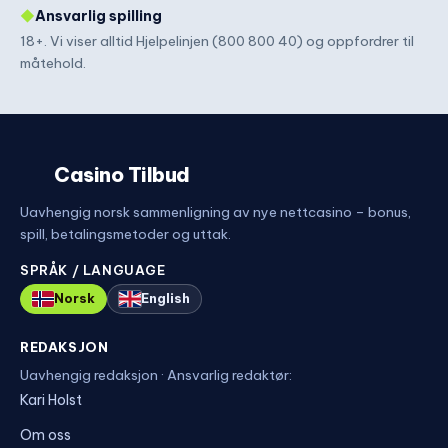
◆
Ansvarlig spilling
18+. Vi viser alltid Hjelpelinjen (800 800 40) og oppfordrer til
måtehold.
Casino Tilbud
Uavhengig norsk sammenligning av nye nettcasino – bonus,
spill, betalingsmetoder og uttak.
SPRÅK / LANGUAGE
Norsk
English
REDAKSJON
Uavhengig redaksjon · Ansvarlig redaktør:
Kari Holst
Om oss