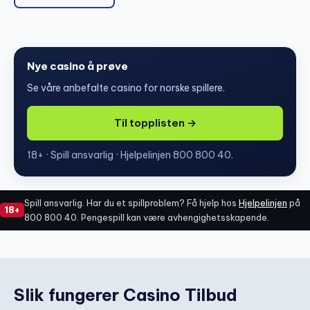
Nye casino å prøve
Se våre anbefalte casino for norske spillere.
Til topplisten →
18+ · Spill ansvarlig · Hjelpelinjen 800 800 40.
Spill ansvarlig. Har du et spillproblem? Få hjelp hos
Hjelpelinjen
på
18+
800 800 40. Pengespill kan være avhengighetsskapende.
Slik fungerer Casino Tilbud