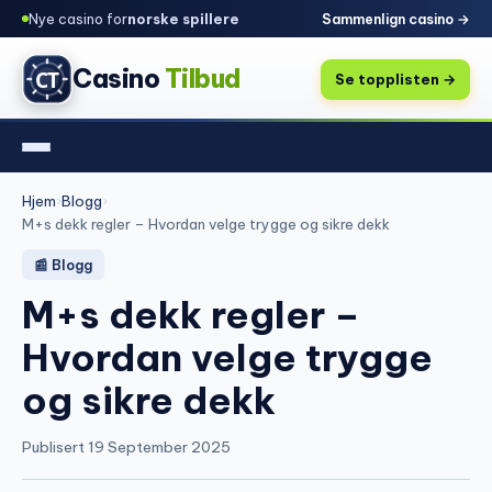
Nye casino for
norske spillere
Sammenlign casino →
Casino
Tilbud
Se topplisten →
Hjem
›
Blogg
›
M+s dekk regler – Hvordan velge trygge og sikre dekk
📰 Blogg
M+s dekk regler –
Hvordan velge trygge
og sikre dekk
Publisert 19 September 2025