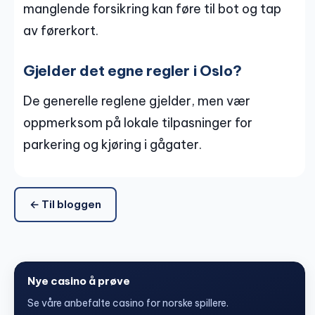
manglende forsikring kan føre til bot og tap
av førerkort.
Gjelder det egne regler i Oslo?
De generelle reglene gjelder, men vær
oppmerksom på lokale tilpasninger for
parkering og kjøring i gågater.
← Til bloggen
Nye casino å prøve
Se våre anbefalte casino for norske spillere.