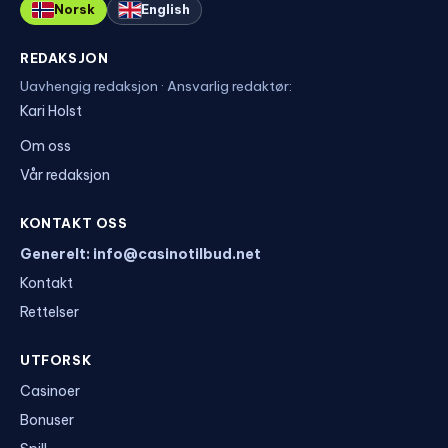
Norsk
English
REDAKSJON
Uavhengig redaksjon · Ansvarlig redaktør:
Kari Holst
Om oss
Vår redaksjon
KONTAKT OSS
Generelt: info@casinotilbud.net
Kontakt
Rettelser
UTFORSK
Casinoer
Bonuser