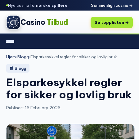
Nye casino for
norske spillere
Sammenlign casino →
Casino
Tilbud
Se topplisten →
Hjem
›
Blogg
›
Elsparkesykkel regler for sikker og lovlig bruk
📰 Blogg
Elsparkesykkel regler
for sikker og lovlig bruk
Publisert 16 February 2026