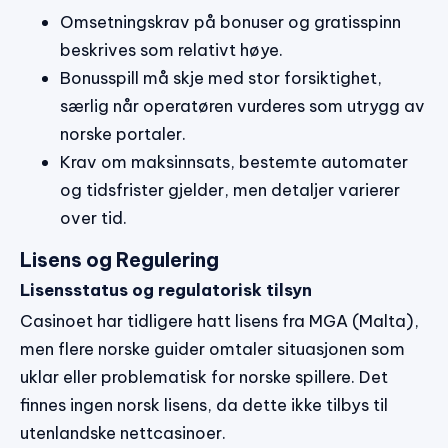
Omsetningskrav på bonuser og gratisspinn
beskrives som relativt høye.
Bonusspill må skje med stor forsiktighet,
særlig når operatøren vurderes som utrygg av
norske portaler.
Krav om maksinnsats, bestemte automater
og tidsfrister gjelder, men detaljer varierer
over tid.
Lisens og Regulering
Lisensstatus og regulatorisk tilsyn
Casinoet har tidligere hatt lisens fra MGA (Malta),
men flere norske guider omtaler situasjonen som
uklar eller problematisk for norske spillere. Det
finnes ingen norsk lisens, da dette ikke tilbys til
utenlandske nettcasinoer.