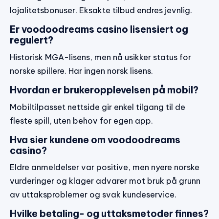
lojalitetsbonuser. Eksakte tilbud endres jevnlig.
Er voodoodreams casino lisensiert og
regulert?
Historisk MGA-lisens, men nå usikker status for
norske spillere. Har ingen norsk lisens.
Hvordan er brukeropplevelsen på mobil?
Mobiltilpasset nettside gir enkel tilgang til de
fleste spill, uten behov for egen app.
Hva sier kundene om voodoodreams
casino?
Eldre anmeldelser var positive, men nyere norske
vurderinger og klager advarer mot bruk på grunn
av uttaksproblemer og svak kundeservice.
Hvilke betaling- og uttaksmetoder finnes?