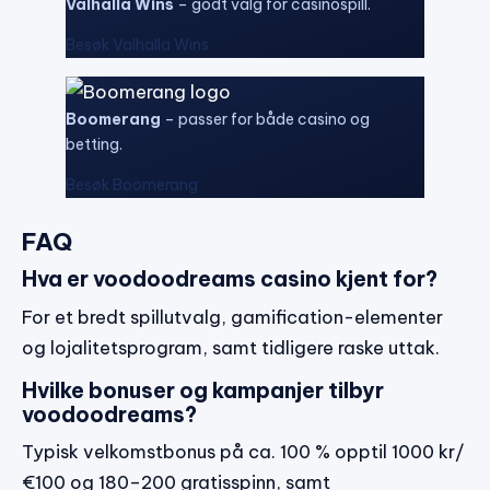
Valhalla Wins
– godt valg for casinospill.
Besøk Valhalla Wins
Boomerang
– passer for både casino og
betting.
Besøk Boomerang
FAQ
Hva er voodoodreams casino kjent for?
For et bredt spillutvalg, gamification-elementer
og lojalitetsprogram, samt tidligere raske uttak.
Hvilke bonuser og kampanjer tilbyr
voodoodreams?
Typisk velkomstbonus på ca. 100 % opptil 1000 kr/
€100 og 180–200 gratisspinn, samt