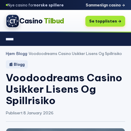
Nye casino for
norske spillere
Sammenlign casino →
Casino
Tilbud
Se topplisten →
Hjem
›
Blogg
›
Voodoodreams Casino Usikker Lisens Og Spillrisiko
📰 Blogg
Voodoodreams Casino
Usikker Lisens Og
Spillrisiko
Publisert 8 January 2026