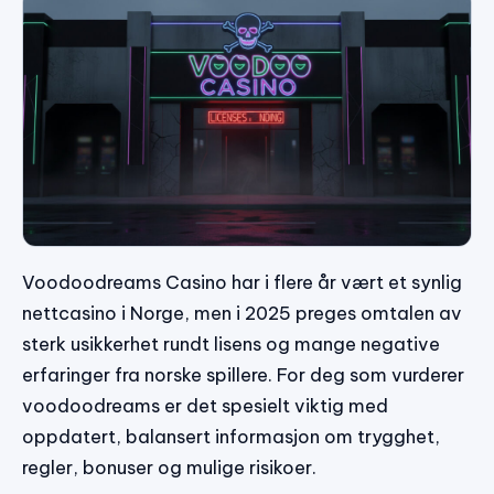
Voodoodreams Casino har i flere år vært et synlig
nettcasino i Norge, men i 2025 preges omtalen av
sterk usikkerhet rundt lisens og mange negative
erfaringer fra norske spillere. For deg som vurderer
voodoodreams er det spesielt viktig med
oppdatert, balansert informasjon om trygghet,
regler, bonuser og mulige risikoer.