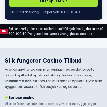
Til topplisten →
18+ · Spill ansvarlig · Hjelpelinjen 800 800 40.
Spill ansvarlig. Har du et spillproblem? Få hjelp hos
Hjelpelinjen
på
18+
800 800 40. Pengespill kan være avhengighetsskapende.
Slik fungerer Casino Tilbud
Vi er en uavhengig sammenlignings- og guidetjeneste –
ikke et spillselskap. Vi omtaler og lenker til
seriøse,
lisensierte casino
som tar imot norske spillere. Hver side
bygger på research, faktasjekkes og dateres.
◆
Seriøse casino
Vi anbefaler kun lisensierte casino vi mener er trygge, og er