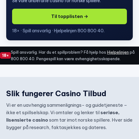
Se våre anbefalte casino for norske spillere.
Til topplisten →
18+ · Spill ansvarlig · Hjelpelinjen 800 800 40.
Spill ansvarlig. Har du et spillproblem? Få hjelp hos
Hjelpelinjen
på
18+
800 800 40. Pengespill kan være avhengighetsskapende.
Slik fungerer Casino Tilbud
Vi er en uavhengig sammenlignings- og guidetjeneste –
ikke et spillselskap. Vi omtaler og lenker til
seriøse,
lisensierte casino
som tar imot norske spillere. Hver side
bygger på research, faktasjekkes og dateres.