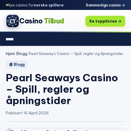
Nye casino for
norske spillere
Sammenlign casino →
Casino
Tilbud
Se topplisten →
Hjem
›
Blogg
›
Pearl Seaways Casino – Spill, regler og åpningstider
📰 Blogg
Pearl Seaways Casino
– Spill, regler og
åpningstider
Publisert 16 April 2026