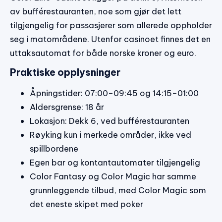
av bufférestauranten, noe som gjør det lett
tilgjengelig for passasjerer som allerede oppholder
seg i matområdene. Utenfor casinoet finnes det en
uttaksautomat for både norske kroner og euro.
Praktiske opplysninger
Åpningstider: 07:00–09:45 og 14:15–01:00
Aldersgrense: 18 år
Lokasjon: Dekk 6, ved bufférestauranten
Røyking kun i merkede områder, ikke ved
spillbordene
Egen bar og kontantautomater tilgjengelig
Color Fantasy og Color Magic har samme
grunnleggende tilbud, med Color Magic som
det eneste skipet med poker