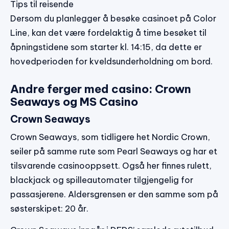
Tips til reisende
Dersom du planlegger å besøke casinoet på Color
Line, kan det være fordelaktig å time besøket til
åpningstidene som starter kl. 14:15, da dette er
hovedperioden for kveldsunderholdning om bord.
Andre ferger med casino: Crown
Seaways og MS Casino
Crown Seaways
Crown Seaways, som tidligere het Nordic Crown,
seiler på samme rute som Pearl Seaways og har et
tilsvarende casinooppsett. Også her finnes rulett,
blackjack og spilleautomater tilgjengelig for
passasjerene. Aldersgrensen er den samme som på
søsterskipet: 20 år.