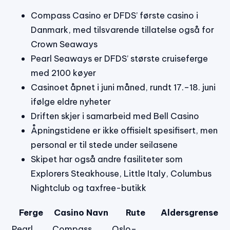
Compass Casino er DFDS’ første casino i
Danmark, med tilsvarende tillatelse også for
Crown Seaways
Pearl Seaways er DFDS’ største cruiseferge
med 2100 køyer
Casinoet åpnet i juni måned, rundt 17.–18. juni
ifølge eldre nyheter
Driften skjer i samarbeid med Bell Casino
Åpningstidene er ikke offisielt spesifisert, men
personal er til stede under seilasene
Skipet har også andre fasiliteter som
Explorers Steakhouse, Little Italy, Columbus
Nightclub og taxfree-butikk
Ferge
Casino Navn
Rute
Aldersgrense
Pearl
Compass
Oslo–