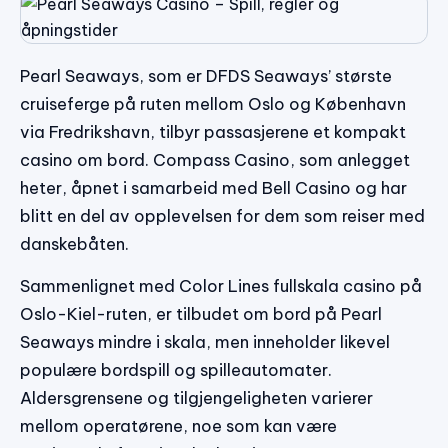
Pearl Seaways, som er DFDS Seaways’ største
cruiseferge på ruten mellom Oslo og København
via Fredrikshavn, tilbyr passasjerene et kompakt
casino om bord. Compass Casino, som anlegget
heter, åpnet i samarbeid med Bell Casino og har
blitt en del av opplevelsen for dem som reiser med
danskebåten.
Sammenlignet med Color Lines fullskala casino på
Oslo-Kiel-ruten, er tilbudet om bord på Pearl
Seaways mindre i skala, men inneholder likevel
populære bordspill og spilleautomater.
Aldersgrensene og tilgjengeligheten varierer
mellom operatørene, noe som kan være