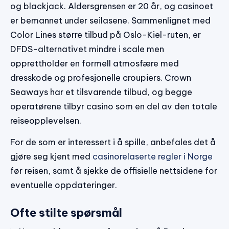
og blackjack. Aldersgrensen er 20 år, og casinoet
er bemannet under seilasene. Sammenlignet med
Color Lines større tilbud på Oslo-Kiel-ruten, er
DFDS-alternativet mindre i scale men
opprettholder en formell atmosfære med
dresskode og profesjonelle croupiers. Crown
Seaways har et tilsvarende tilbud, og begge
operatørene tilbyr casino som en del av den totale
reiseopplevelsen.
For de som er interessert i å spille, anbefales det å
gjøre seg kjent med
casinorelaserte regler i Norge
før reisen, samt å sjekke de offisielle nettsidene for
eventuelle oppdateringer.
Ofte stilte spørsmål