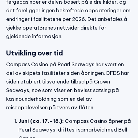
fergecasinoer er delvis basert på eldre kilder, og
det foreligger ingen bekreftede oppdateringer om
endringer i fasilitetene per 2026. Det anbefales å
sjekke operatørenes nettsider direkte for
gjeldende informasjon.
Utvikling over tid
Compass Casino på Pearl Seaways har vært en
del av skipets fasiliteter siden åpningen. DFDS har
siden etablert tilsvarende tilbud på Crown
Seaways, noe som viser en bevisst satsing på
kasinounderholdning som en del av
reiseopplevelsen på tvers av flåten.
Juni (ca. 17.–18.):
Compass Casino åpner på
Pearl Seaways, driftes i samarbeid med Bell