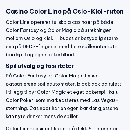
Casino Color Line på Oslo-Kiel-ruten
Color Line opererer fullskala casinoer på både
Color Fantasy og Color Magic på strekningen
mellom Oslo og Kiel. Tilbudet er betydelig større
enn på DFDS-fergene, med flere spilleautomater,
bordspill og egne pokertilbud.
Spillutvalg og fasiliteter
På Color Fantasy og Color Magic finner
passasjerene spilleautomater, blackjack og rulett.
I tillegg tilbyr Color Magic et eget pokerspill kalt
Color Poker, som markedsføres med Las Vegas-
stemning. Casinoet har en egen bar der gjestene
kan nyte drinker mens de spiller.
Color Line-casinoet ligger på dekk 6, i nærheten