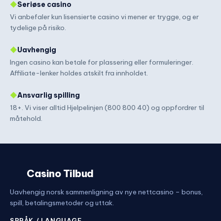
◆
Seriøse casino
Vi anbefaler kun lisensierte casino vi mener er trygge, og er
tydelige på risiko.
◆
Uavhengig
Ingen casino kan betale for plassering eller formuleringer.
Affiliate-lenker holdes atskilt fra innholdet.
◆
Ansvarlig spilling
18+. Vi viser alltid Hjelpelinjen (800 800 40) og oppfordrer til
måtehold.
Casino Tilbud
Uavhengig norsk sammenligning av nye nettcasino – bonus,
spill, betalingsmetoder og uttak.
SPRÅK / LANGUAGE