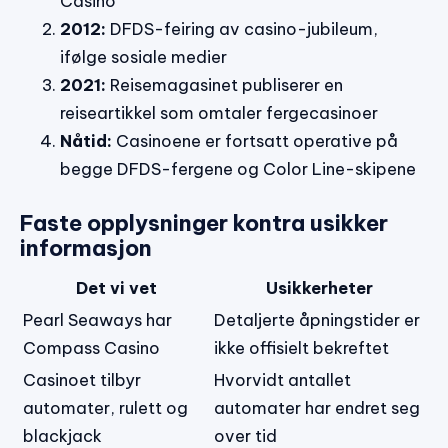
Casino
2012:
DFDS-feiring av casino-jubileum,
ifølge sosiale medier
2021:
Reisemagasinet publiserer en
reiseartikkel som omtaler fergecasinoer
Nåtid:
Casinoene er fortsatt operative på
begge DFDS-fergene og Color Line-skipene
Faste opplysninger kontra usikker
informasjon
Det vi vet
Usikkerheter
Pearl Seaways har
Detaljerte åpningstider er
Compass Casino
ikke offisielt bekreftet
Casinoet tilbyr
Hvorvidt antallet
automater, rulett og
automater har endret seg
blackjack
over tid