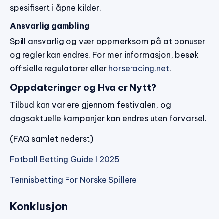
spesifisert i åpne kilder.
Ansvarlig gambling
Spill ansvarlig og vær oppmerksom på at bonuser
og regler kan endres. For mer informasjon, besøk
offisielle regulatorer eller
horseracing.net
.
Oppdateringer og Hva er Nytt?
Tilbud kan variere gjennom festivalen, og
dagsaktuelle kampanjer kan endres uten forvarsel.
(FAQ samlet nederst)
Fotball Betting Guide I 2025
Tennisbetting For Norske Spillere
Konklusjon