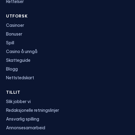
Rettelser
UTFORSK
Casinoer
Bonuser
Spill
Casino å unngå
Skatteguide
Blogg
Nettstedskart
TILLIT
Slik jobber vi
Redaksjonelle retningslinjer
Ansvarlig spilling
Annonsesamarbeid