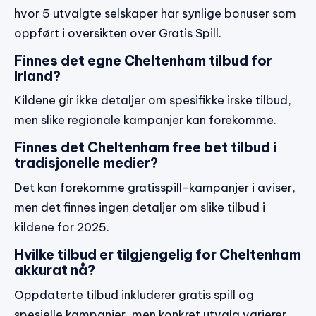
hvor 5 utvalgte selskaper har synlige bonuser som
oppført i oversikten over Gratis Spill.
Finnes det egne Cheltenham tilbud for
Irland?
Kildene gir ikke detaljer om spesifikke irske tilbud,
men slike regionale kampanjer kan forekomme.
Finnes det Cheltenham free bet tilbud i
tradisjonelle medier?
Det kan forekomme gratisspill-kampanjer i aviser,
men det finnes ingen detaljer om slike tilbud i
kildene for 2025.
Hvilke tilbud er tilgjengelig for Cheltenham
akkurat nå?
Oppdaterte tilbud inkluderer gratis spill og
spesielle kampanjer, men konkret utvalg varierer