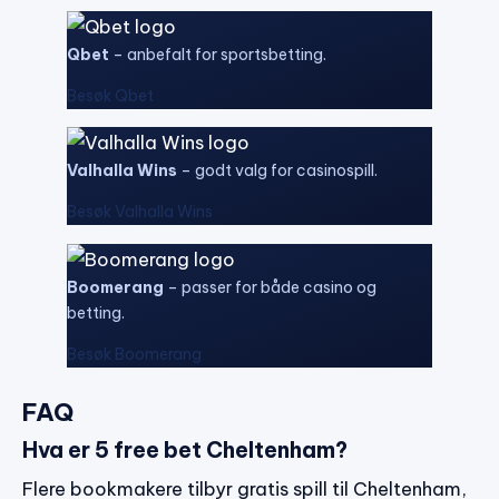
Qbet
– anbefalt for sportsbetting.
Besøk Qbet
Valhalla Wins
– godt valg for casinospill.
Besøk Valhalla Wins
Boomerang
– passer for både casino og
betting.
Besøk Boomerang
FAQ
Hva er 5 free bet Cheltenham?
Flere bookmakere tilbyr gratis spill til Cheltenham,