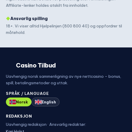
Affiliate-lenker holdes atskilt fra innholdet.
◆
Ansvarlig spilling
18+. Vi viser alltid Hjelpelinjen (800 800 40) og oppfordrer til
måtehold.
Casino Tilbud
Uavhengig norsk sammenligning av nye nettcasino – bonus,
spill, betalingsmetoder og uttak.
SPRÅK / LANGUAGE
Norsk
English
REDAKSJON
Uavhengig redaksjon · Ansvarlig redaktør:
Kari Holst