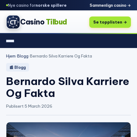
Nye casino for
norske spillere
Sammenlign casino →
Casino
Tilbud
Se topplisten →
Hjem
›
Blogg
›
Bernardo Silva Karriere Og Fakta
📰 Blogg
Bernardo Silva Karriere
Og Fakta
Publisert 5 March 2026