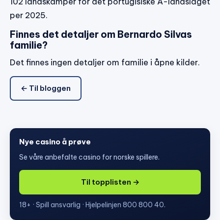
102 landskamper for det portugisiske A-landslaget
per 2025.
Finnes det detaljer om Bernardo Silvas
familie?
Det finnes ingen detaljer om familie i åpne kilder.
← Til bloggen
Nye casino å prøve
Se våre anbefalte casino for norske spillere.
Til topplisten →
18+ · Spill ansvarlig · Hjelpelinjen 800 800 40.