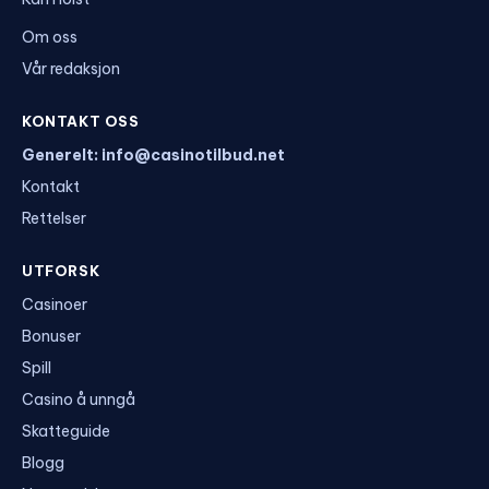
Om oss
Vår redaksjon
KONTAKT OSS
Generelt: info@casinotilbud.net
Kontakt
Rettelser
UTFORSK
Casinoer
Bonuser
Spill
Casino å unngå
Skatteguide
Blogg