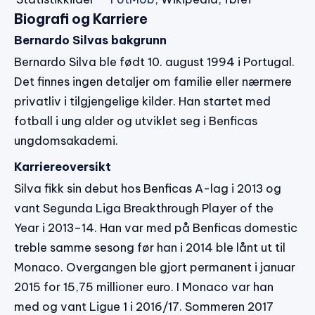
Biografi og Karriere
Bernardo Silvas bakgrunn
Bernardo Silva ble født 10. august 1994 i Portugal.
Det finnes ingen detaljer om familie eller nærmere
privatliv i tilgjengelige kilder. Han startet med
fotball i ung alder og utviklet seg i Benficas
ungdomsakademi.
Karriereoversikt
Silva fikk sin debut hos Benficas A-lag i 2013 og
vant Segunda Liga Breakthrough Player of the
Year i 2013–14. Han var med på Benficas domestic
treble samme sesong før han i 2014 ble lånt ut til
Monaco. Overgangen ble gjort permanent i januar
2015 for 15,75 millioner euro. I Monaco var han
med og vant Ligue 1 i 2016/17. Sommeren 2017