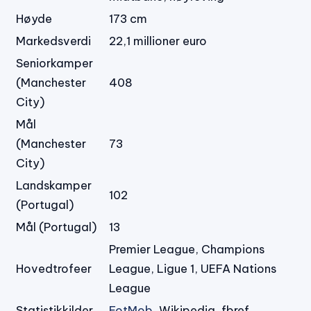
Høyde
173 cm
Markedsverdi
22,1 millioner euro
Seniorkamper
(Manchester
408
City)
Mål
(Manchester
73
City)
Landskamper
102
(Portugal)
Mål (Portugal)
13
Premier League, Champions
Hovedtrofeer
League, Ligue 1, UEFA Nations
League
Statistikkilder
FotMob
, Wikipedia, fbref